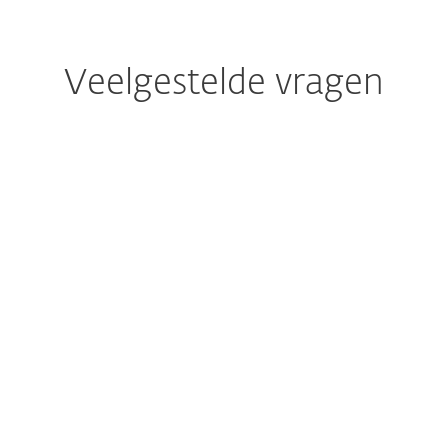
Veelgestelde vragen
ial?
 beschermen met mijn gratis proefperiode?
 een apparaat waar al beveiligingssoftware op is 