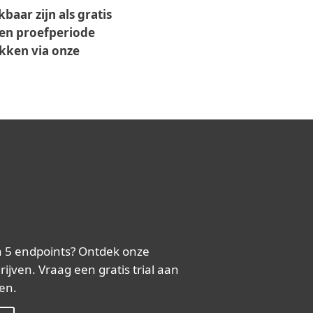
aar zijn als gratis
een proefperiode
ekken via onze
 5 endpoints? Ontdek onze
jven. Vraag een gratis trial aan
gen.