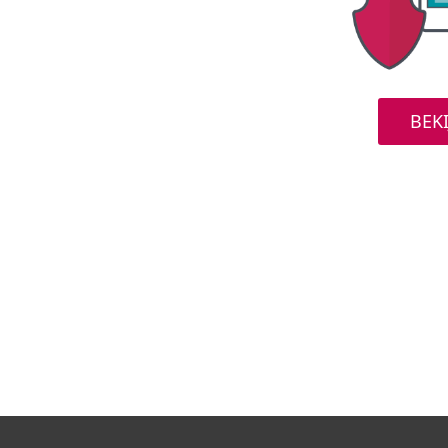
 veranderen
BEKI
de werkelijkheid
eilig.
 wat nu? verscheen eerst