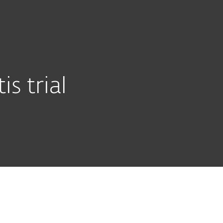
rsecurity
Over
Online Veilig
Nederland
Klantomgeving
s trial