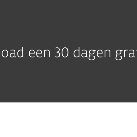
Europese Cybe
en
Voor IT-partners
load
Waarom ESET?
ad een 30 dagen grati