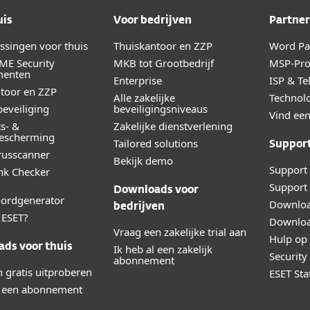
uis
Voor bedrijven
Partner
ossingen voor thuis
Thuiskantoor en ZZP
Word Par
ME Security
MKB tot Grootbedrijf
MSP-Pr
menten
Enterprise
ISP & Te
toor en ZZP
Alle zakelijke
Technolo
eveiliging
beveiligingsniveaus
Vind een
ts- &
Zakelijke dienstverlening
bescherming
Tailored solutions
Suppor
irusscanner
Bekijk demo
Support 
ink Checker
Support 
Downloads voor
ordgenerator
Downloa
bedrijven
ESET?
Downloa
Vraag een zakelijke trial aan
Hulp op 
ds voor thuis
Ik heb al een zakelijk
Securit
abonnement
 gratis uitproberen
ESET Sta
l een abonnement