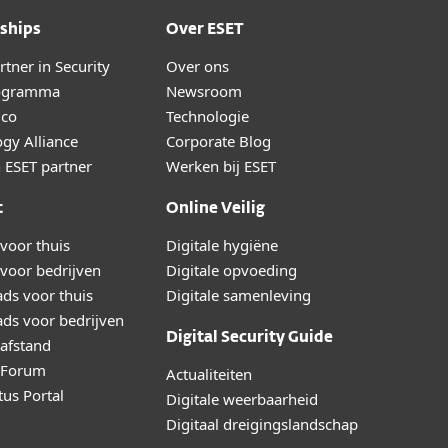
ships
Over ESET
tner in Security
Over ons
ogramma
Newsroom
lco
Technologie
gy Alliance
Corporate Blog
 ESET partner
Werken bij ESET
t
Online Veilig
voor thuis
Digitale hygiëne
voor bedrijven
Digitale opvoeding
ds voor thuis
Digitale samenleving
ds voor bedrijven
Digital Security Guide
afstand
y Forum
Actualiteiten
tus Portal
Digitale weerbaarheid
Digitaal dreigingslandschap