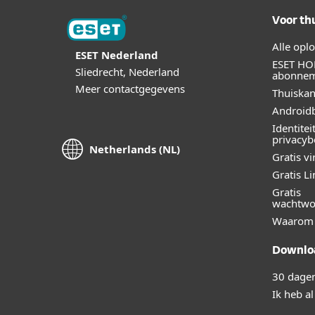
Voor th
Alle opl
ESET Nederland
ESET HO
Sliedrecht, Nederland
abonne
Meer contactgegevens
Thuiskan
Androidb
Identitei
privacy
Netherlands (NL)
Gratis v
Gratis L
Gratis
wachtwo
Waarom 
Downloa
30 dagen
Ik heb a