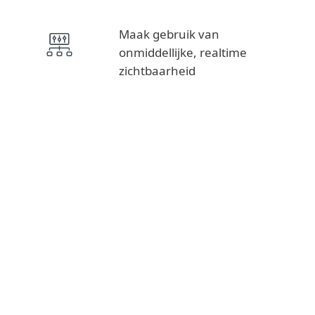
Maak gebruik van
onmiddellijke, realtime
zichtbaarheid
Intelligence Feeds, APT Reports
THREAT INTELLIGENCE
MDR, Detection & Response
DETECTION AND
RESPONSE