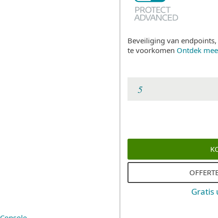
Beveiliging van endpoints
te voorkomen
Ontdek mee
K
OFFERT
Gratis
Console