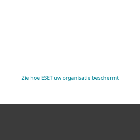
Advanced Threat Defense, Cloud App Protectie,
Authenticatie, Encryptie
UITGEBREIDE
BESCHERMING
Mail Server Security, SharePoint Security,
Endpoint Protection, Server Security, Mobile
Threat Defense, Cloud Workload Protection
ESSENTIËLE BESCHERMING
Zie hoe ESET uw organisatie beschermt