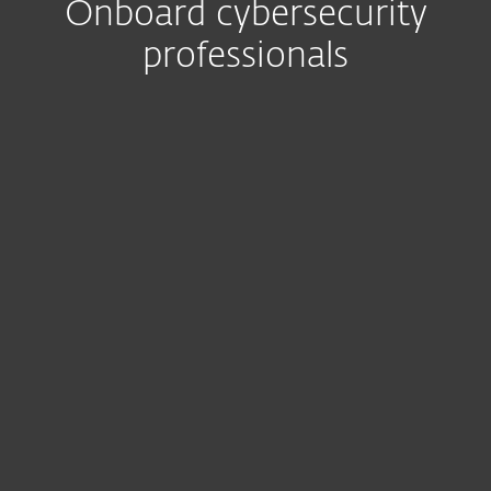
Onboard cybersecurity
professionals
Expertise
's Werelds beste professionele
ondersteuning - ondersteund door ESET's
teams van gerenommeerde
onderzoekers, actief over de hele wereld -
is 24/7/365 beschikbaar om uw IT-