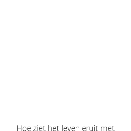
Centraal beheer van je abonnement
VERKEN ONZE TECHNOLOGIE
Leer meer over ESET
Hoe ziet het leven eruit met