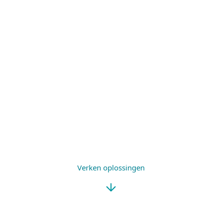
MEERLAAGSE
GEMAKKELIJK
BESCHERMING
TE GEBRUIKEN
MINIMALE
ONDERSTEUNING IN
SYSTEEMBELASTING
HET NEDERLANDS
Verken oplossingen