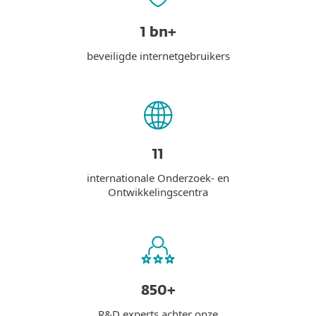
1 bn+
beveiligde internetgebruikers
11
internationale Onderzoek- en
Ontwikkelingscentra
850+
R&D experts achter onze