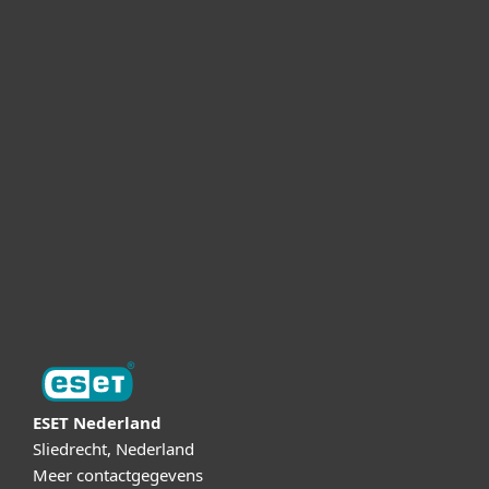
Voor bedrijven
MSP en partnerships
Support
Over ESET
Online Veilig
Digital Security Guide
ESET Nederland
Sliedrecht, Nederland
Meer contactgegevens