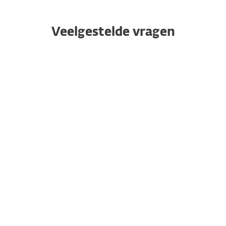
Veelgestelde vragen
Waarom is bescherming tegen
identiteitsdiefstal belangrijk?
Wat is identiteitsdiefstal?
Wat zijn datalekken en welke
gevolgen hebben ze voor mij?
Hoe verbetert ESET mijn
online privacy en identiteit?