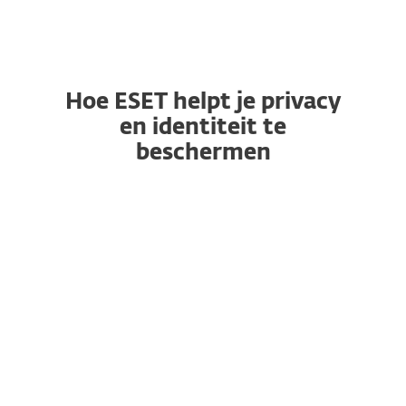
Hoe ESET helpt je privacy
en identiteit te
beschermen
VPN
Identiteitsbescherming
Device Access Control
Anti-Phishing
Beveiligde Browser