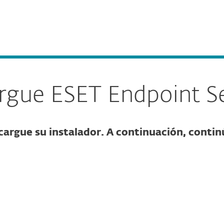
esas
Para Partners
Servicios
¿Por qué ESET?
rgue ESET Endpoint Se
cargue su instalador. A continuación, conti
re la descarga