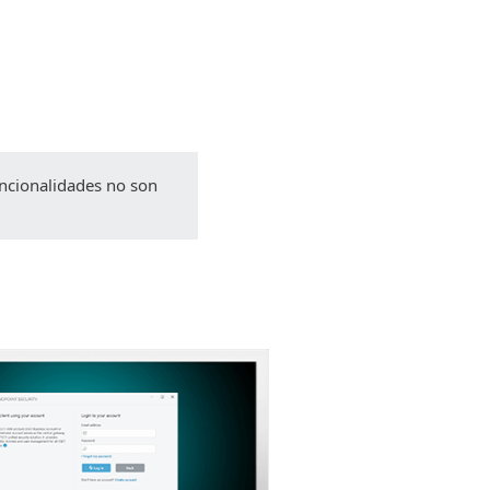
descarga
Volver a la descarga simple
Elija otra versión
funcionalidades no son