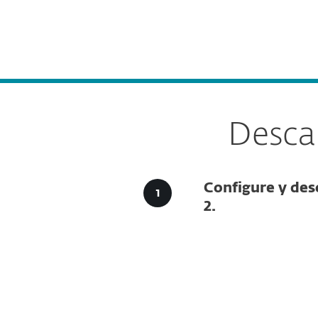
Para el Hogar
Para Empr
Descargar ESET Endpoint Security para Windows
Plataforma
Soluciones
Desca
Configure y des
2.
Configu