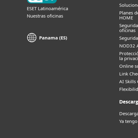
Solucion
ESET Latinoamérica
Planes d
Nuestras oficinas
HOME
Segurid
oficinas
Panama (ES)
Segurida
NOD32 A
Protecci
la privac
Online s
Link Che
AI Skills
Flexibili
Descarg
Descarga
Ya tengo