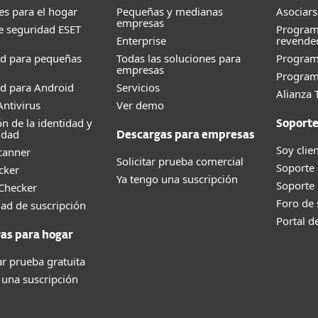
es para el hogar
Pequeñas y medianas
Asociars
empresas
e seguridad ESET
Program
Enterprise
revende
ad para pequeñas
Todas las soluciones para
Progra
empresas
Program
d para Android
Servicios
Alianza 
ntivirus
Ver demo
ón de la identidad y
Soport
idad
Descargas para empresas
Soy clie
canner
Solicitar prueba comercial
Soporte
cker
Ya tengo una suscripción
Soporte
 Checker
Foro de
dad de suscripción
Portal d
as para hogar
r prueba gratuita
 una suscripción