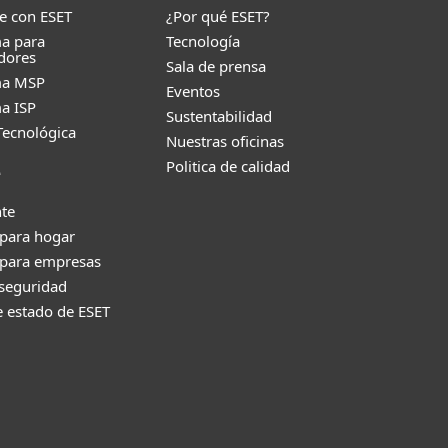
e con ESET
¿Por qué ESET?
a para
Tecnología
dores
Sala de prensa
ma MSP
Eventos
a ISP
Sustentabilidad
Tecnológica
Nuestras oficinas
Politica de calidad
e
nte
 para hogar
 para empresas
 seguridad
e estado de ESET