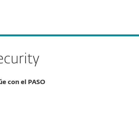
Acerca de
Blog
Tienda
Panama
Ventas corporativas
Cliente existente
curity
núe con el PASO
Documentación
Opciones de