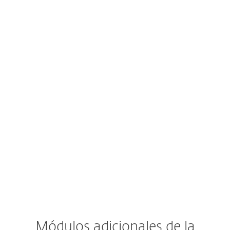
Protección de aplicaciones en la nube
Seguridad del servidor de correo
Gestión de vulnerabilidades y parches
Detección y respuesta extendidas
Autenticación multifactor
Servicio MDR
Soporte premium
Módulos adicionales de la