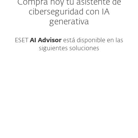
Compra hoy tu asistente de
ciberseguridad con IA
generativa
ESET
AI Advisor
está disponible en las
siguientes soluciones
Detección y respuesta ampliada que
proporciona visibilidad de nivel
empresarial, búsqueda de amenazas y
opciones de respuesta