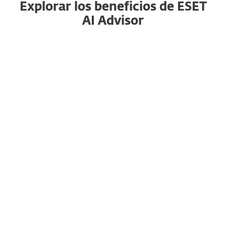
Explorar los beneficios de ESET
AI Advisor
Cerrando la brecha de habilidades en
ciberseguridad
ESET AI Advisor está diseñado para usuarios de
todos los niveles. Simplifica información
compleja sobre amenazas, haciéndola accesible
incluso para profesionales de TI y seguridad con
menos experiencia.
Al mejorar la comprensión de las amenazas,
ayuda a cerrar la brecha de habilidades en
ciberseguridad, empoderando a tus usuarios
para tomar decisiones informadas y responder
eficazmente ante incidentes de seguridad.