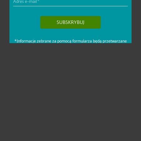
Dla domu i mikrofirm
Dla biznesu
Pomoc
O firmie ESET