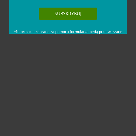
Dla domu i mikrofirm
Dla biznesu
Pomoc
O firmie ESET