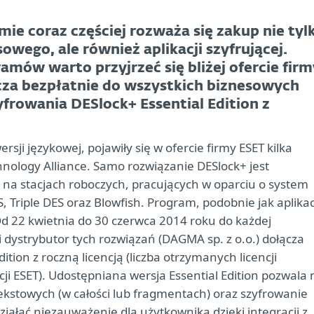
mie coraz częściej rozważa się zakup nie tyl
wego, ale również aplikacji szyfrującej.
amów warto przyjrzeć się bliżej ofercie firm
cza bezpłatnie do wszystkich biznesowych
yfrowania DESlock+ Essential Edition z
rsji językowej, pojawiły się w ofercie firmy ESET kilka
ology Alliance. Samo rozwiązanie DESlock+ jest
a stacjach roboczych, pracujących w oparciu o system
 Triple DES oraz Blowfish. Program, podobnie jak aplikac
Od 22 kwietnia do 30 czerwca 2014 roku do każdej
i dystrybutor tych rozwiązań (DAGMA sp. z o.o.) dołącza
tion z roczną licencją (liczba otrzymanych licencji
ji ESET). Udostępniana wersja Essential Edition pozwala 
ekstowych (w całości lub fragmentach) oraz szyfrowanie
iałać niezauważenie dla użytkownika dzięki integracji z