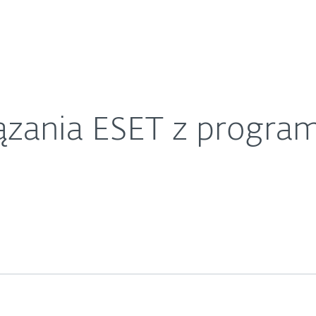
O ESET
jącym w pakiecie
ariera
Kontakt
ązania ESET z progra