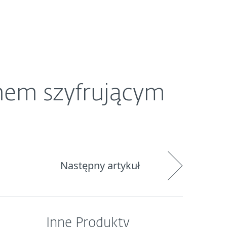
O ESET
Newsroom
Kraj
mem szyfrującym
Następny artykuł
Inne Produkty