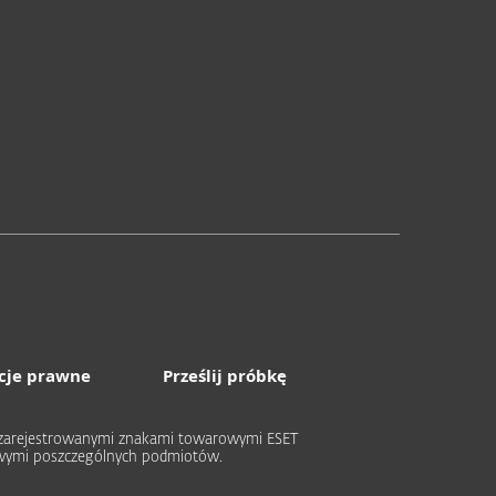
cje prawne
Prześlij próbkę
ub zarejestrowanymi znakami towarowymi ESET
rowymi poszczególnych podmiotów.