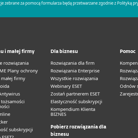
u i małej firmy
Dla biznesu
Pomoc
e rozwiązania
Rozwiązania dla firm
Kompend
ME Plany ochrony
Rozwiązania Enterprise
Rozwiąz
małej firmy
Wszystkie rozwiązania
Rozwiąza
oida
Webinary ESET
Odnów s
ntywirus
Zostań partnerem ESET
Zarejest
 tożsamości
Elastyczność subskrypcji
ności
Kompendium Klienta
nline
BIZNES
cker
Pobierz rozwiązania dla
ność subskrypcji
biznesu
 ESET?