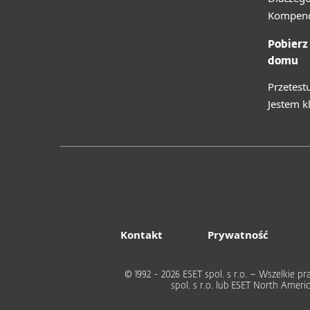
Kompend
Pobierz
domu
Przetest
Jestem k
Kontakt
Prywatność
© 1992 - 2026 ESET spol. s r.o. – Wszelkie
spol. s r.o. lub ESET North Ame