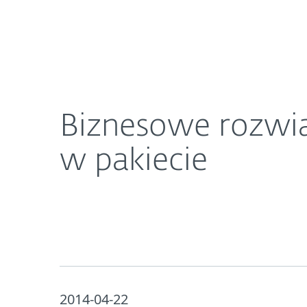
Dla Domu
Dla Biznesu
Biznesowe rozwiązania ESET z programem szyfru
O ESET
Newsroom
K
Biznesowe rozwi
w pakiecie
2014-04-22