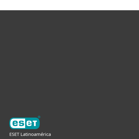
Hogar
Empresas
Partners
Soporte
Acerca de ESET
ESET Latinoamérica