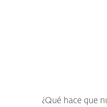
sigue siendo una de las
atra
tareas que más tiempo
consume en TI. Ver
solución ESET.
Ver solución ESET
¿Qué hace que nu