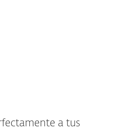
 la
tu estrategia de seguridad
de Confianza Cero.
Conocer más
rfectamente a tus