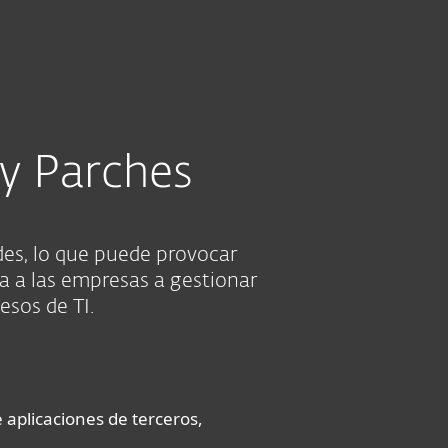
Acerca de
Blog
Tienda
Paraguay
PROBAR ANTES DE COMPRAR
Ventas corporativas
Cliente existente
 y Parches
des, lo que puede provocar
a a las empresas a gestionar
esos de TI.
aplicaciones de terceros,
.