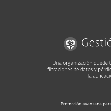
Para el Hogar
Para Empr
PY BO VE PA EC LA
Para empresas
Ciberseguridad vs Vul
Plataforma
Soluciones
Gesti
Una organización puede ta
filtraciones de datos y pér
la aplicac
Protección avanzada para