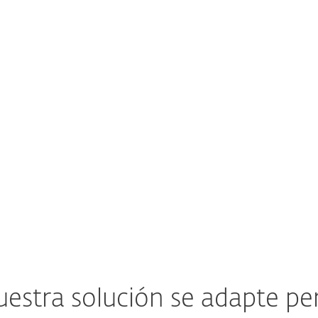
san en la aplicación de
la visibilidad total de
parches.
seguridad.
Ver solución ESET
Ver solución ESET
estra solución se adapte pe