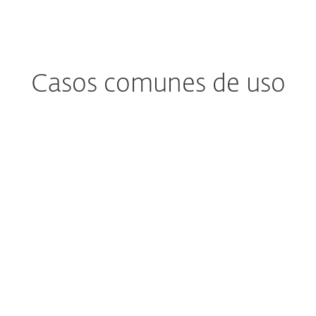
Casos comunes de uso
¿Te preocupan
¿Te preocupa
los parches
Supervisión
oportunos?
incompleta?
 equipos de TI pueden
La complejidad de l
obrecargarse, lo que
sistemas de TI est
gnifica que no pueden
creciendo, lo que dific
alizar los inventarios y,
la coordinación ent
en consecuencia, se
equipos multifunciona