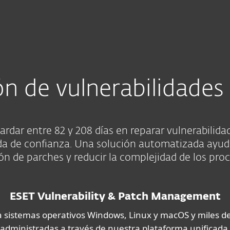
esas
Para Partners
nerabilidades
Servicios
¿Por qué ESET?
ón de vulnerabilidades
rdar entre 82 y 208 días en reparar vulnerabilida
dida de confianza. Una solución automatizada ayud
ión de parches y reducir la complejidad de los proc
ESET Vulnerability & Patch Management
 sistemas operativos Windows, Linux y macOS y miles de 
administradas a través de nuestra plataforma unificada