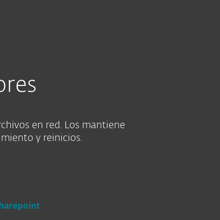
Acerca de
Blog
Tienda
Paraguay
VER PRECIOS
SECCIÓN DE AYUDA
Ventas corporativas
Cliente existente
ores
chivos en red. Los mantiene
miento y reinicios.
harepoint