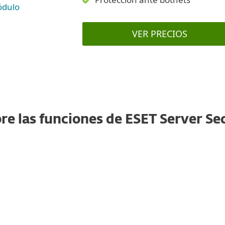
ódulo
VER PRECIOS
re las funciones de ESET Server Se
Firewall del host del servidor
Mantiene todas las comunicaciones en tu
servidor Windows bajo control al habilitar el
firewall de ESET Server Security, diseñado