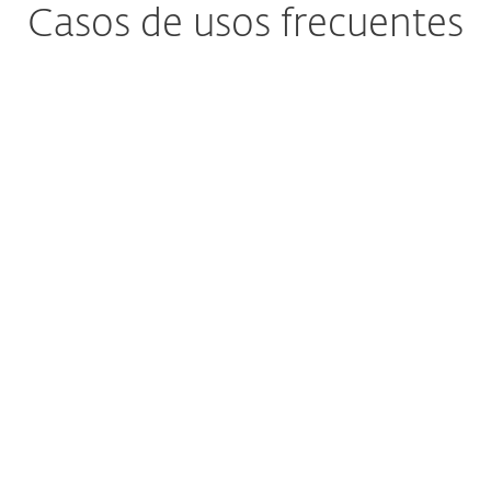
Casos de usos frecuentes
¿Le preocupa el
Ransomware?
El ransomware sigue siendo una de las
principales amenazas para la
continuidad del negocio en todas las
industrias. Los servidores de la
empresa merecen protección adicional
contra el cifrado no deseado y las
organizaciones merecen un nivel
adicional de prevención contra la
extorsión.