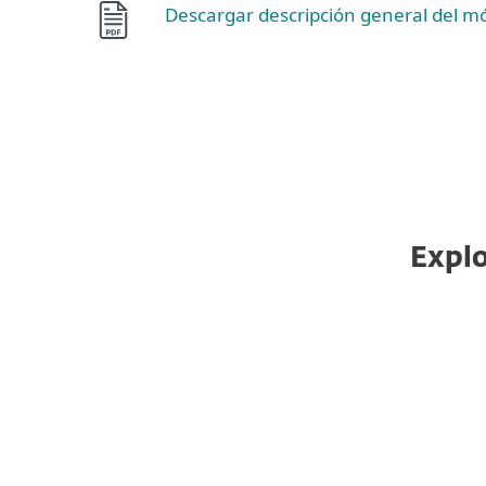
Descargar descripción general del m
Explo
Control Web
El Control Web te permite bloquear sitios web
inapropiados, dañinos y que reducen la
productividad, garantizando políticas