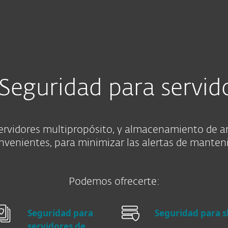
esas
Para Partners
ervidores y datos
Servicios
¿Por qué ESET?
Seguridad para servid
ervidores multipropósito, y almacenamiento de ar
onvenientes, para minimizar las alertas de manteni
Podemos ofrecerte:
Seguridad para
Seguridad para s
servidores de