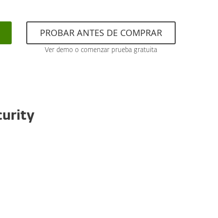
PROBAR ANTES DE COMPRAR
Ver demo o comenzar prueba gratuita
curity
Escudo contra ransomware
Una capa adicional que protege a los usuarios
del ransomware. Nuestra tecnología supervisa
y evalúa todas las aplicaciones ejecutadas en