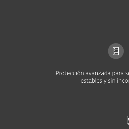
Para el Hogar
Para Empr
PY BO VE PA EC LA
Para empresas
Ciberseguridad para s
Plataforma
Soluciones
Protección avanzada para s
estables y sin inc