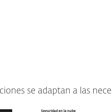
lmacenamiento en la
usuarios desprevenid
nube.
Ver solución de ESE
Ver solución de ESET
ciones se adaptan a las nec
Seguridad en la nube