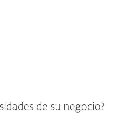
os.
electrónico empresarial
(BEC).
T
Conocer más
esidades de su negocio?