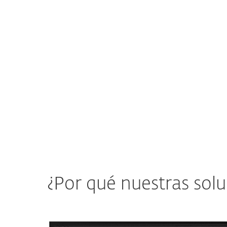
del negocio.
a
Ver la solución de ESET
¿Por qué nuestras solu