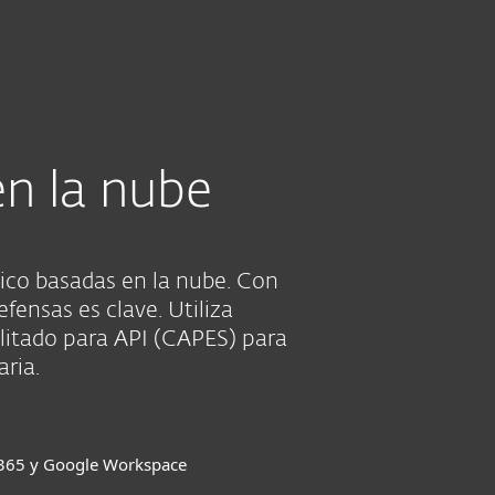
Acerca de
Blog
Tienda
Paraguay
VER PRECIOS
Ventas corporativas
Cliente existente
en la nube
ico basadas en la nube. Con
fensas es clave. Utiliza
ilitado para API (CAPES) para
ria.
 365 y Google Workspace