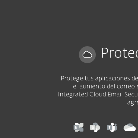
Para el Hogar
Para Empr
PY BO VE PA EC LA
Para empresas
Ciberseguridad cloud
Plataforma
Soluciones
Prote
Protege tus aplicaciones d
el aumento del correo e
Integrated Cloud Email Secur
agr