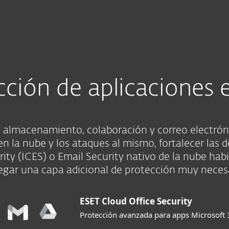
esas
Para Partners
 para M365 y Google
Servicios
¿Por qué ESET?
cción de aplicaciones 
e almacenamiento, colaboración y correo electrón
n la nube y los ataques al mismo, fortalecer las de
ity (ICES) o Email Security nativo de la nube hab
egar una capa adicional de protección muy necesa
ESET Cloud Office Security
Protección avanzada para apps Microsoft