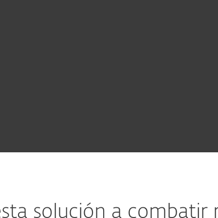
See all
otección
Gestión de
Servicios
modules
de
vulnerabilidades
MDR
icaciones
y parches
 la nube
ta solución a combatir r