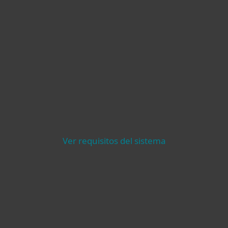
Detección y respuesta
Autentica
(XDR)
múltiples
Premium Support
Ver requisitos del sistema