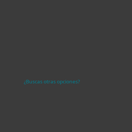
ción en
Servicio de MDR
 factores
¿Buscas otras opciones?