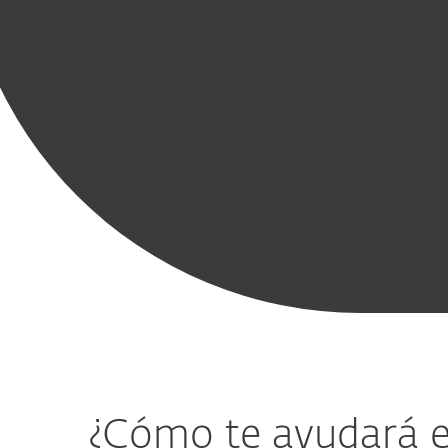
Key modules
Protección
Defensa
Defensa
Protección
Pr
para
contra
avanzada
de cargas de
endpoints
amenazas
contra
trabajo en la
apl
móviles
amenazas
nube
en
¿Cómo te ayudará es