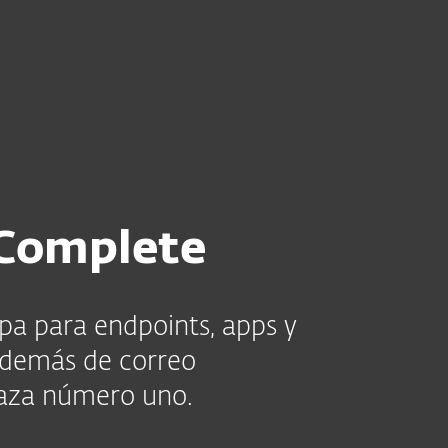
esas
Para Partners
e: Seguridad total
Servicios
¿Por qué ESET?
Complete
pa para endpoints, apps y
 además de correo
naza número uno.