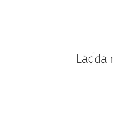
För hemmet
För företag
SE
ESET NOD32 Antivirus
Ladda ned
Skydd för hemmet
Hämta
Ladda 
ESET NOD32 A
Ladda ned legend
enkelt skydd – i