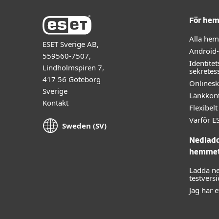
För he
Alla he
ESET Sverige AB,
Android
559560-7507,
Identitet
Lindholmspiren 7,
sekretes
417 56 Göteborg
Onlines
Sverige
Länkkont
Kontakt
Flexibe
Varför E
Sweden (SV)
Nedladd
hemme
Ladda ne
testvers
Jag har 