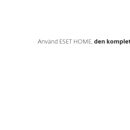
Använd ESET HOME,
den komplet
Ladda ner för Win