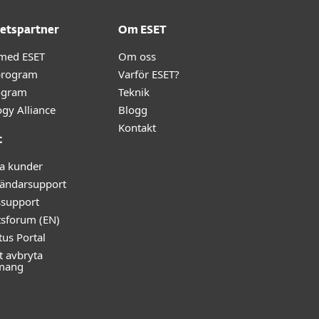
etspartner
Om ESET
 med ESET
Om oss
program
Varför ESET?
ogram
Teknik
gy Alliance
Blogg
Kontakt
t
ga kunder
ändarsupport
ssupport
tsforum (EN)
tus Portal
t avbryta
mang