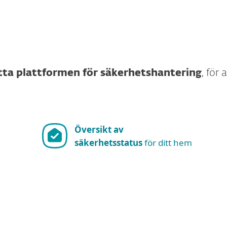
ta plattformen för säkerhetshantering
, för 
Översikt av
säkerhetsstatus
för ditt hem
Visa fler nedladdningsalternativ
dows