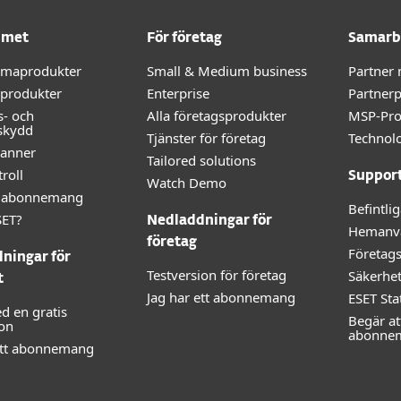
mmet
För företag
Samarb
mmaprodukter
Small & Medium business
Partner
-produkter
Enterprise
Partner
s- och
Alla företagsprodukter
MSP-Pr
skydd
Tjänster för företag
Technolo
kanner
Tailored solutions
roll
Suppor
Watch Demo
lt abonnemang
Befintli
SET?
Nedladdningar för
Hemanv
företag
Företag
ningar för
Testversion för företag
Säkerhe
t
Jag har ett abonnemang
ESET Sta
d en gratis
Begär at
ion
abonne
ett abonnemang