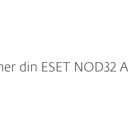
För partner
Varför ESET?
ner din ESET NOD32 An
KOM
ntivirus
arisk antivirusteknik för snabbt och
Vill du få en
nklusive Gamer-läge.