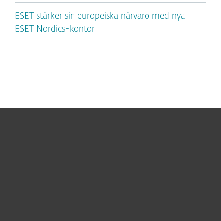
ESET stärker sin europeiska närvaro med nya
ESET Nordics-kontor
För hemmet
För företag
Samarbetspartner
Support