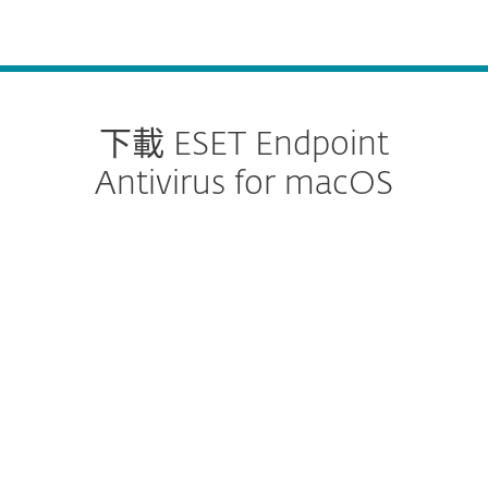
MENU
下載 ESET Endpoint
Antivirus for macOS
配置下載
下載