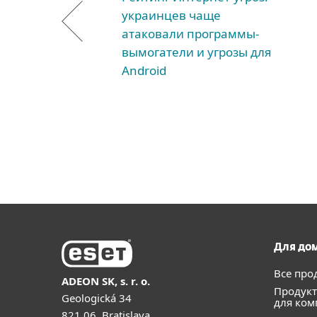
украинцев чаще
атаковали программы-
вымогатели и угрозы для
Android
Для до
Все про
ADEON SK, s. r. o.
Продук
Geologická 34
для ком
821 06, Bratislava