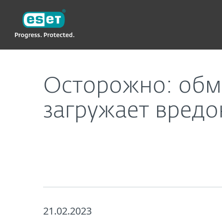
ESET
Осторожно: обманчивая реклама в поиске Go
Осторожно: обма
загружает вред
21.02.2023