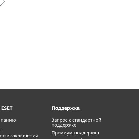
 ESET
Поддержка
мпанию
Запрос к стандартной
поддержке
ы
Премиум-поддержка
тные заключения