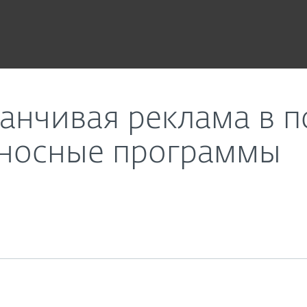
ogle загружает вредоносные программы
нчивая реклама в п
оносные программы