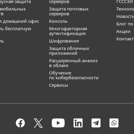
усная защита
серверов
ГСССЗИ
 мобильных
Защита почтовых
Технол
тв
серверов
Новост
и домашний офис
Консоль
Блог по
ть бесплатную
Многофакторная
Акции
аутентификация
Контак
ть
Шифрование
Защита облачных
приложений
Расширенный анализ
в облаке
Обучение
по кибербезопасности
Сервисы