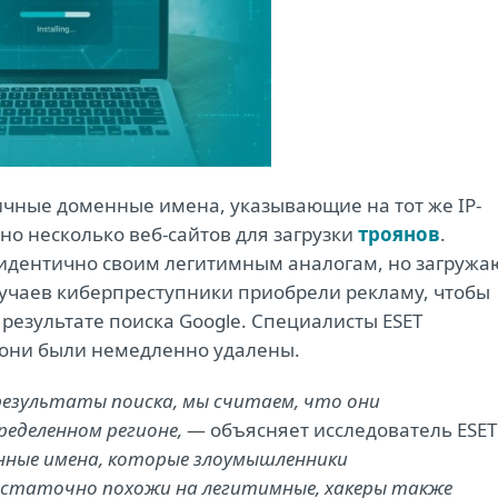
чные доменные имена, указывающие на тот же IP-
ено несколько веб-сайтов для загрузки
троянов
.
т идентично своим легитимным аналогам, но загружа
лучаев киберпреступники приобрели рекламу, чтобы
 результате поиска Google. Специалисты ESET
и они были немедленно удалены.
результаты поиска, мы считаем, что они
еделенном регионе,
— объясняет исследователь ESET
нные имена, которые злоумышленники
достаточно похожи на легитимные, хакеры также