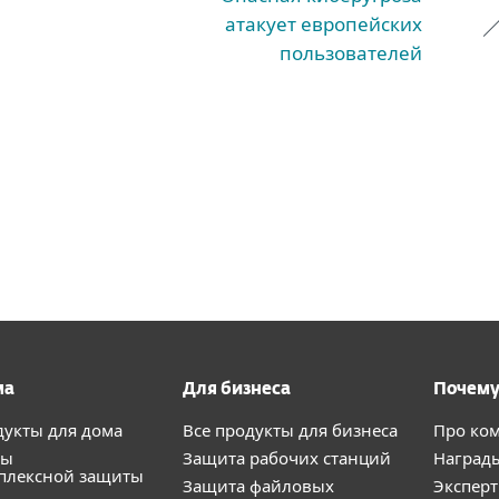
атакует европейских
пользователей
ма
Для бизнеса
Почему
дукты для дома
Все продукты для бизнеса
Про ко
ты
Защита рабочих станций
Наград
плексной защиты
Защита файловых
Экспер