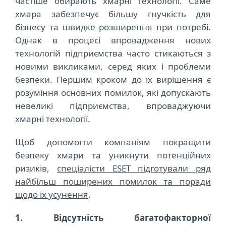
частіше обирають хмарні технології. Саме
хмара забезпечує більшу гнучкість для
бізнесу та швидке розширення при потребі.
Однак в процесі впровадження нових
технологій підприємства часто стикаються з
новими викликами, серед яких і проблеми
безпеки. Першим кроком до їх вирішення є
розуміння основних помилок
, які допускають
невеликі підприємства, впроваджуючи
хмарні технології.
Щоб допомогти компаніям покращити
безпеку хмари та уникнути потенційних
ризиків,
спеціалісти ESET підготували ряд
найбільш поширених помилок та поради
щодо їх усунення
.
1. Відсутність багатофакторної