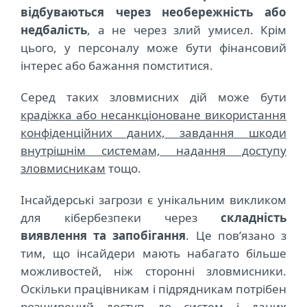
відбуваються через необережність або
недбалість
, а не через злий умисел. Крім
цього, у персоналу може бути фінансовий
інтерес або бажання помститися.
Серед таких зловмисних дій може бути
крадіжка або несанкціоноване використання
конфіденційних даних, завдання шкоди
внутрішнім системам, надання доступу
зловмисникам
тощо.
Інсайдерські загрози є унікальним викликом
для кібербезпеки через
складність
виявлення та запобігання
. Це пов’язано з
тим, що інсайдери мають набагато більше
можливостей, ніж сторонні зловмисники.
Оскільки працівникам і підрядникам потрібен
розширений доступ до систем і даних