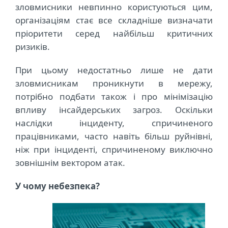
зловмисники невпинно користуються цим,
організаціям стає все складніше визначати
пріоритети серед найбільш критичних
ризиків.
При цьому недостатньо лише не дати
зловмисникам проникнути в мережу,
потрібно подбати також і про мінімізацію
впливу інсайдерських загроз. Оскільки
наслідки інциденту, спричиненого
працівниками, часто навіть більш руйнівні,
ніж при інциденті, спричиненому виключно
зовнішнім вектором атак.
У чому небезпека?