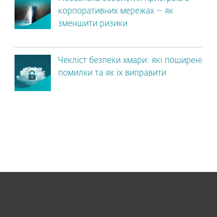
корпоративних мережах – як
зменшити ризики
Чекліст безпеки хмари: які поширені
помилки та як їх виправити
Для дому