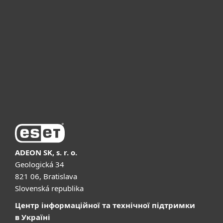
Для бізнесу
Чому ESET
Підтримка
Купити
ADEON SK, s. r. o.
Geologická 34
821 06, Bratislava
Slovenská republika
Центр інформаційної та технічної підтримки
в Україні