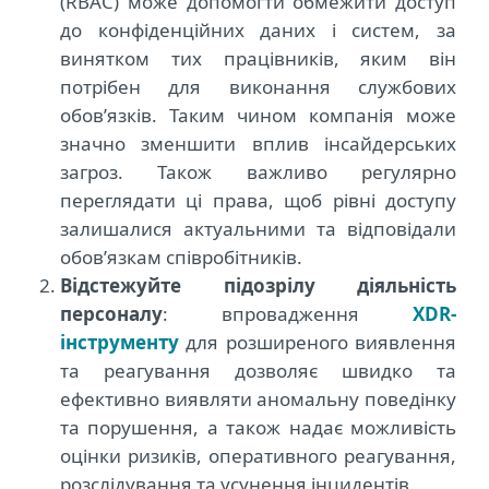
(RBAC) може допомогти обмежити доступ
до конфіденційних даних і систем, за
винятком тих працівників, яким він
потрібен для виконання службових
обов’язків. Таким чином компанія може
значно зменшити вплив інсайдерських
загроз. Також важливо регулярно
переглядати ці права, щоб рівні доступу
залишалися актуальними та відповідали
обов’язкам співробітників.
Відстежуйте підозрілу діяльність
персоналу
: впровадження
XDR-
інструменту
для розширеного виявлення
та реагування дозволяє швидко та
ефективно виявляти аномальну поведінку
та порушення, а також надає можливість
оцінки ризиків, оперативного реагування,
розслідування та усунення інцидентів.