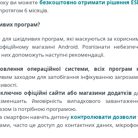
 року ви можете
безкоштовно отримати рішення ES
ротягом 6 місяців.
ливих програм?
 для шкідливих програм, які маскуються за корисни
офіційному магазині Android. Розпізнати небезпеч
 них допоможуть наступні рекомендації.
овлення операційної системи, всіх програм 
ливим заходом для запобігання інфікуванню загрозам
ивості.
ключно офіційні сайти або магазини додатків
д
зменшить ймовірність випадкового завантажен
азом із потрібною програмою.
а смартфон навчіть дитину
контролювати дозволи
ами, часто це доступ до контактних даних, мікрофо