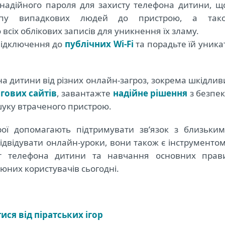
 надійного пароля для захисту телефона дитини, щ
ступу випадкових людей до пристрою, а так
 всіх облікових записів для уникнення їх зламу.
підключення до
публічних Wi-Fi
та порадьте їй уника
а дитини від різних онлайн-загроз, зокрема шкідлив
гових сайтів
, завантажте
надійне рішення
з безпек
шуку втраченого пристрою.
ої допомагають підтримувати зв’язок з близьким
відвідувати онлайн-уроки, вони також є інструментом
ст телефона дитини та навчання основних прав
юних користувачів сьогодні.
ися від піратських ігор