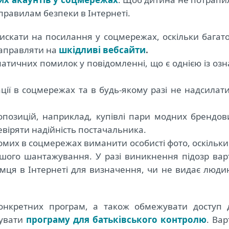
 правилам безпеки в Інтернеті.
искати на посилання у соцмережах, оскільки багато
аправляти на
шкідливі вебсайти
.
матичних помилок у повідомленні, що є однією із озн
ії в соцмережах та в будь-якому разі не надсилати 
опозицій, наприклад, купівлі пари модних брендов
евіряти надійність постачальника.
мих в соцмережах виманити особисті фото, оскільки 
шого шантажування. У разі виникнення підозр вар
ця в Інтернеті для визначення, чи не видає люди
онкретних програм, а також обмежувати доступ 
вувати
програму для батьківського контролю
. Вар