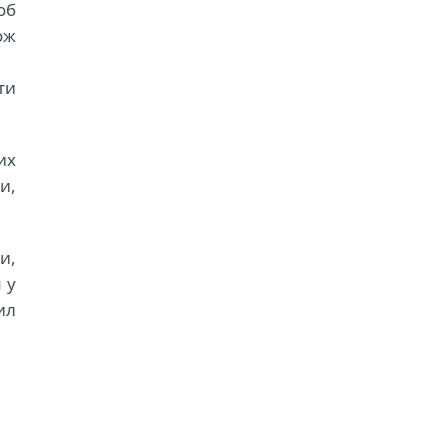
об
ож
ти
их
и,
и,
 у
ил