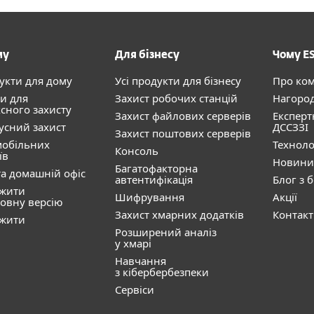
му
Для бізнесу
Чому E
дукти для дому
Усі продукти для бізнесу
Про ко
и для
Захист робочих станцій
Нагоро
сного захисту
Захист файлових серверів
Експерт
усний захист
ДССЗЗІ
Захист поштових серверів
мобільних
Техноло
Консоль
їв
Новини
Багатофакторна
а домашній офіс
автентифікація
Блог з 
ажити
Шифрування
Акції
овну версію
Захист хмарних додатків
Контак
ажити
Розширений аналіз
у хмарі
Навчання
з кібербербезпеки
Сервіси