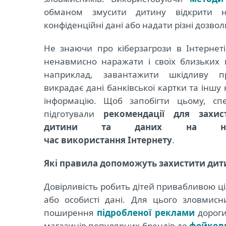
обманом змусити дитину відкрити н
конфіденційні дані або надати різні дозв
Не знаючи про кіберзагрози в Інтернеті
ненавмисно наражати і своїх близьких 
наприклад, завантажити шкідливу п
викрадає дані банківської картки та іншу
інформацію. Щоб запобігти цьому, спе
підготували
рекомендації для захис
дитини та даних на нь
час використання Інтернету
.
Які правила допоможуть захистити дит
Довірливість робить дітей привабливою ці
або особисті дані. Для цього зловмис
поширення
підробленої реклами
дороги
магазинів популярних брендів до
фейкови