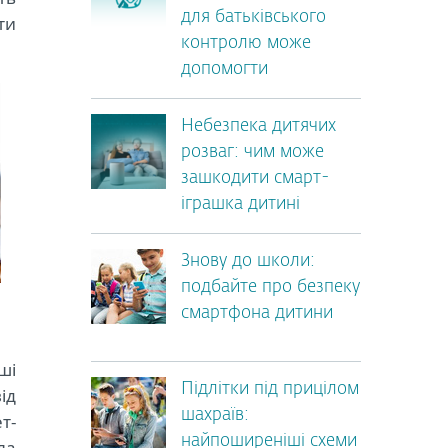
для батьківського
ти
контролю може
допомогти
Небезпека дитячих
розваг: чим може
зашкодити смарт-
іграшка дитині
Знову до школи:
подбайте про безпеку
смартфона дитини
ші
Підлітки під прицілом
ід
шахраїв:
т-
найпоширеніші схеми
ла