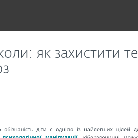
итини від онлайн-загроз
коли: як захистити 
оз
 обізнаність діти є однією із найлегших цілей д
психологічної маніпуляції
, кіберзлочинці можу