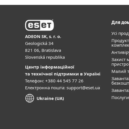
Для до
Усі про
ADEON SK, s. r. o.
Продукт
Geologická 34
комплек
821 06, Bratislava
Антивір
Slovenská republika
Захист 
пристро
Центр інформаційної
Малий т
та технічної підтримки в Україні
Завант
Телефон: +380 44 545 77 26
безкошт
Електронна пошта:
support@eset.ua
Завант
Послуги
Ukraine (UA)