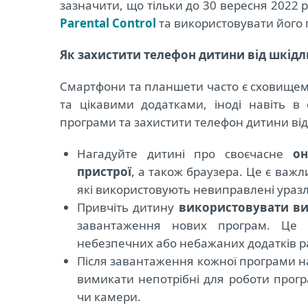
зазначити, що тільки до 30 вересня 2022
Parental Control
та використовувати його п
Як захистити телефон дитини від шкід
Смартфони та планшети часто є сховищем
та цікавими додатками, іноді навіть в 
програми та захистити телефон дитини від
Нагадуйте дитині про своєчасне
он
пристрої
, а також браузера. Це є важ
які використовують невиправлені уразл
Привчіть дитину
використовувати ви
завантаження нових програм. Це 
небезпечних або небажаних додатків р
Після завантаження кожної програми н
вимикати непотрібні для роботи прогр
чи камери.