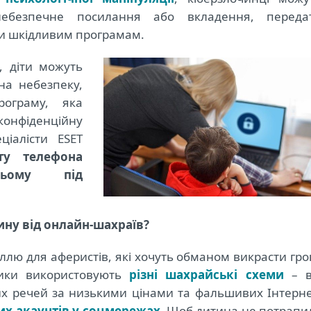
ебезпечне посилання або вкладення, переда
оли шкідливим програмам.
, діти можуть
на небезпеку,
рограму, яка
 конфіденційну
ціалісти ESET
ту телефона
ому під
ину від онлайн-шахраїв?
ллю для аферистів, які хочуть обманом викрасти гро
ники використовують
різні шахрайські схеми
– в
х речей за низькими цінами та фальшивих Інтерне
х акаунтів у соцмережах
. Щоб дитина не потрапи