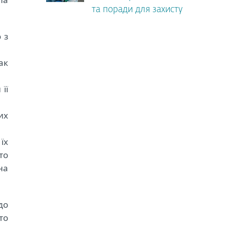
та поради для захисту
 з
ак
її
их
їх
то
на
до
то