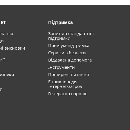
SET
Підтримка
мпанію
Запит до стандартної
підтримки
ди
Преміум-підтримка
ні висновки
Сервіси з безпеки
гії
Віддалена допомога
Інструменти
безпеки
Поширені питання
Енциклопедія
Інтернет-загроз
ти
Генератор паролів