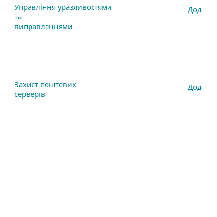
Управління уразливостями
Додатк
та
виправленнями
Захист поштових
Додатк
серверів