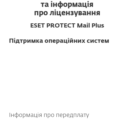
та інформація
про ліцензування
ESET PROTECT Mail Plus
Підтримка операційних систем
Для поштових серверів
Microsoft Exchange Server 2019, 2016,
2013, 2010, 2007
Microsoft Small Business Server 2011
IBM Domino 6.5.4 та вище
Інформація про передплату
До складу входить хмарне