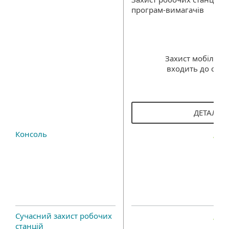
програм-вимагачів
Захист мобільни
входить до скла
ДЕТАЛЬН
Консоль
Сучасний захист робочих
станцій