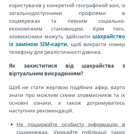
користувачів у конкретній географічній зоні, із
загальнодоступними профілями в
соцмережах та певним соціально-
економічним становищем. Крім того,
зловмисники можуть здійснити
шахрайство
із заміною SIM-карти
, щоб викрасти номер
телефону для реалістичності дзвінка.
Як захиститися від шахрайства з
віртуальним викраденням?
Щоб не стати жертвою подібних афер, варто
знати про можливі схеми зловмисників та їх
основні ознаки, а також дотримуватись
наступних рекомендацій.
Не поширюйте особисту інформацію в
соцмережах
. Уникайте публікації таких