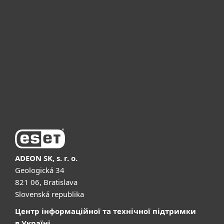
Для бізнесу
Чому ESET
Підтримка
Купити
ADEON SK, s. r. o.
Geologická 34
821 06, Bratislava
Slovenská republika
Центр інформаційної та технічної підтримки
в Україні