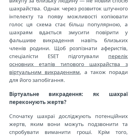
викупу за близьку людину ― не новий спосіб
шахрайства. Однак через розвиток штучного
інтелекту та появу можливості копіювати
голос ця схема стає більш популярною, а
шахраям вдається змусити повірити у
фальшиве викрадення навіть близьких
членів родини. Щоб розпізнати аферистів,
спеціалісти
ESET
підготували
перелік
основних етапів типового шахрайства з
віртуальним викраденням
, а також поради
для його запобігання.
Віртуальне викрадення: як шахраї
переконують жертв?
Спочатку шахраї досліджують потенційних
жертв, яким вони можуть подзвонити та
спробувати виманити гроші. Крім того,