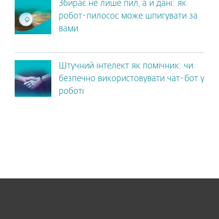
Збирає не лише пил, а й дані: як
робот-пилосос може шпигувати за
вами
Штучний інтелект як помічник: чи
безпечно використовувати чат-бот у
роботі
Для дому