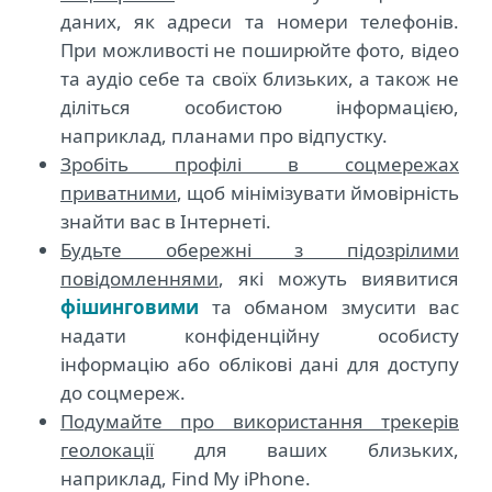
даних, як адреси та номери телефонів.
При можливості не поширюйте фото, відео
та аудіо себе та своїх близьких, а також не
діліться особистою інформацією,
наприклад, планами про відпустку.
Зробіть профілі в соцмережах
приватними
, щоб мінімізувати ймовірність
знайти вас в Інтернеті.
Будьте обережні з підозрілими
повідомленнями
, які можуть виявитися
фішинговими
та обманом змусити вас
надати конфіденційну особисту
інформацію або облікові дані для доступу
до соцмереж.
Подумайте про використання трекерів
геолокації
для ваших близьких,
наприклад, Find My iPhone.