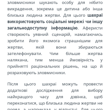
зловмисники шукають особу для нібито
викрадення, зокрема це дитина або інша
близька людина жертви. Для цього
шахраї
використовують соціальні мережі чи іншу
загальнодоступну інформацію
. Аферисти
створюють уявний сценарій, намагаючись
зробити його якомога страшнішим для
жертви, якій вони збираються
зателефонувати. Чим більше жертва
налякана, тим менша ймовірність у
прийнятті раціональних рішень, на що й
розраховують зловмисники.
Після цього шахраї можуть провести
додаткові дослідження для вибору
найкращого часу для дзвінка, щоб
переконатися, що близька людина жертви не
поряд, а наприклад, у відпустці. Для цього