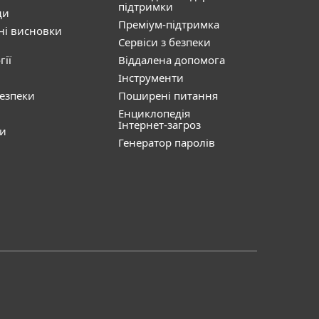
підтримки
ди
Преміум-підтримка
ні висновки
Сервіси з безпеки
гії
Віддалена допомога
Інструменти
безпеки
Поширені питання
Енциклопедія
Інтернет-загроз
ти
Генератор паролів