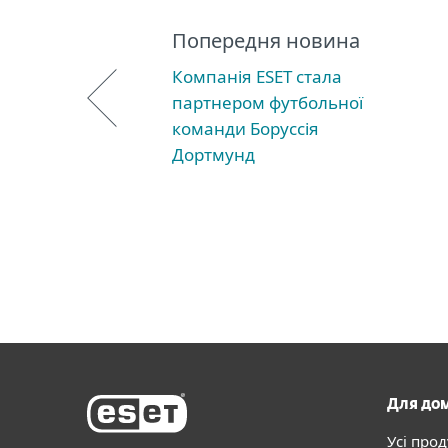
Попередня новина
Компанія ESET стала
партнером футбольної
команди Боруссія
Дортмунд
Для до
Усі про