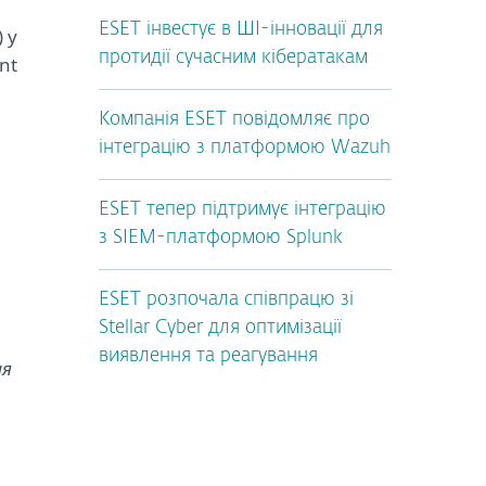
ESET інвестує в ШІ-інновації для
 у
протидії сучасним кібератакам
nt
Компанія ESET повідомляє про
інтеграцію з платформою Wazuh
ESET тепер підтримує інтеграцію
з SIEM-платформою Splunk
ESET розпочала співпрацю зі
Stellar Cyber для оптимізації
виявлення та реагування
ня