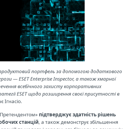
а продуктовий портфель за допомогою додаткового
ози — ESET Enterprise Inspector, а також хмарної
езпечення всебічного захисту корпоративних
ратегії ESET щодо розширення своєї присутності в
 Ігнасіо.
 «Претендентом»
підтверджує здатність рішень
обочих станцій
, а також демонструє збільшення