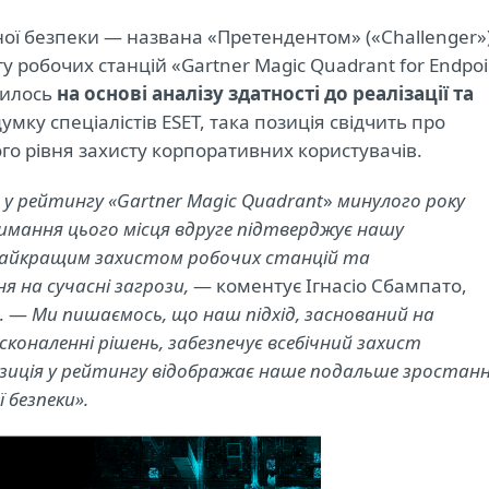
ної безпеки — названа «Претендентом» («Challenger»)
 робочих станцій «Gartner Magic Quadrant for Endpoi
дилось
на основі аналізу здатності до реалізації та
умку спеціалістів ESET, така позиція свідчить про
го рівня захисту корпоративних користувачів.
у рейтингу «Gartner Magic Quadrant
»
минулого року
римання цього місця вдруге підтверджує нашу
 найкращим захистом робочих станцій та
 на сучасні загрози,
— коментує Ігнасіо Сбампато,
у. —
Ми пишаємось, що наш підхід, заснований на
коналенні рішень, забезпечує всебічний захист
зиція у рейтингу відображає наше подальше зростан
 безпеки».