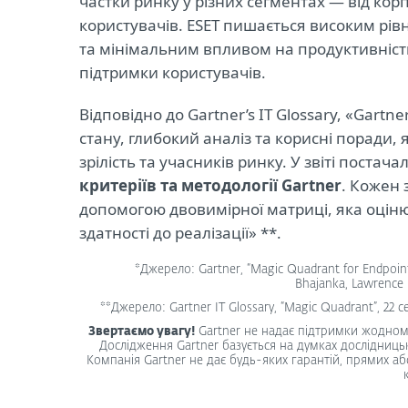
частки ринку у різних сегментах — від кор
користувачів. ESET пишається високим рі
та мінімальним впливом на продуктивність
підтримки користувачів.
Відповідно до Gartner’s IT Glossary, «Gart
стану, глибокий аналіз та корисні поради, 
зрілість та учасників ринку. У звіті постач
критеріїв та методології Gartner
. Кожен 
допомогою двовимірної матриці, яка оціню
здатності до реалізації» **.
*Джерело: Gartner, “Magic Quadrant for Endpoint 
Bhajanka, Lawrence 
**Джерело: Gartner IT Glossary, “Magic Quadrant”, 22 с
Звертаємо увагу!
Gartner не надає підтримки жодному 
Дослідження Gartner базується на думках дослідницько
Компанія Gartner не дає будь-яких гарантій, прямих а