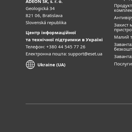
ADEON SK, s. r. o.
Продукт
Geologická 34
комплек
821 06, Bratislava
Антивір
Slovenská republika
Захист 
пристро
Центр інформаційної
Малий т
та технічної підтримки в Україні
Завант
Телефон: +380 44 545 77 26
безкошт
Електронна пошта:
support@eset.ua
Завант
Послуги
Ukraine (UA)