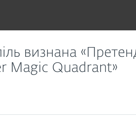
 рейтингу «Gartner Magic Quadrant»
піль визнана «Претен
er Magic Quadrant»