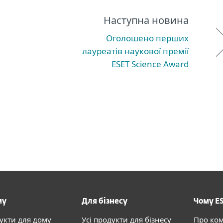
Наступна новина
Оголошено перших
лауреатів наукової премії
ESET Science Award
му
Для бізнесу
Чому E
дукти для дому
Усі продукти для бізнесу
Про ко