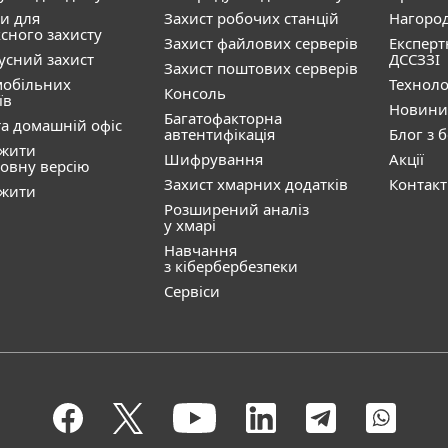
и для
Захист робочих станцій
Нагоро
сного захисту
Захист файлових серверів
Експерт
усний захист
ДССЗЗІ
Захист поштових серверів
мобільних
Техноло
Консоль
їв
Новини
Багатофакторна
а домашній офіс
автентифікація
Блог з 
ажити
Шифрування
Акції
овну версію
Захист хмарних додатків
Контак
ажити
Розширений аналіз
у хмарі
Навчання
з кібербербезпеки
Сервіси