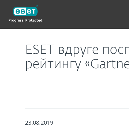
ESET
ESET вдруге поспіль визнана «Претендентом» у
ESET вдруге пос
рейтингу «Gartn
23.08.2019