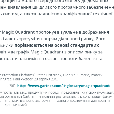
порацій та малого і середнього бізнесу до домашніх
внем виявлення шкідливого програмного забезпечен
 систем, а також наявністю кваліфікованої технічної
ner Magic Quadrant пропонує візуальне відображення
які дають зрозуміти напрям діяльності ринку, його
альники
порівнюються на основі стандартних
звіт має графік Magic Quadrant з описом ринку за
є постачальників на основі повноти бачення та
Protection Platforms”, Peter Firstbrook, Dionisio Zumerle, Prateek
Pingree, Paul Webber, 20 серпня 2019.
ерпня 2019.
https://www.gartner.com/it-glossary/magic-quadrant
.
постачальнику, продукту чи послузі, представлених у своїх публікаціях
ї організації Gartner і не повинні розглядатися як констатація факту.
бо непрямих, відносно застосування даного дослідження для досягнен
конкретних цілей.