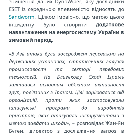
знищення даних
DynoWiper
, яку дослідники
ESET із середньою впевненістю відносять до
Sandworm
. Цілком імовірно, що метою цього
інциденту було створити
додаткове
навантаження на енергосистему України в
зимовий період
.
«В Азії атаки були зосереджені переважно на
державних установах, стратегічних галузях
промисловості та секторі передових
технологій.
На Близькому Сході Ізраїль
залишався основним об’єктом активності
груп, пов’язаних з Іраном. Цілі варіювалися від
організацій, проти яких застосовували
шпигунськ
і
програм
и
, до виробників
пристроїв, яких атакували інструментами
з
метою завдати шкоди»,
– розповідає Жан-Ян
Бутен, директор з дослідження загроз в