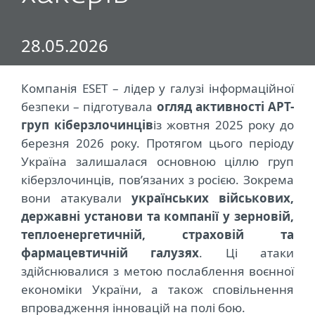
28.05.2026
Компанія ESET
–
лідер у галузі інформаційної
безпеки – підготувала
огляд активності APT-
груп кіберзлочинців
і
з жовтня 2025 року до
березня 2026 року. Протягом цього періоду
Україна залишалася основною ціллю груп
кіберзлочинців, пов’язаних з росією. Зокрема
вони атакували
українських військових,
державні установи та компанії у зерновій,
теплоенергетичній, страховій та
фармацевтичній галузях
. Ці атаки
здійснювалися з метою послаблення воєнної
економіки України, а також сповільнення
впровадження інновацій на полі бою.