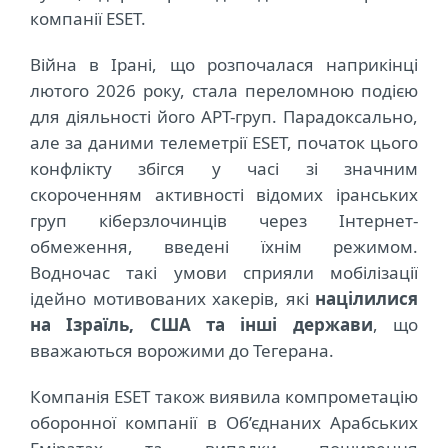
компанії ESET.
Війна в Ірані, що розпочалася наприкінці
лютого 2026 року, стала переломною подією
для діяльності його АРТ-груп. Парадоксально,
але за даними телеметрії ESET, початок цього
конфлікту збігся у часі зі значним
скороченням активності відомих іранських
груп
кіберзлочинців
через Інтернет-
обмеження, введені їхнім режимом.
Водночас такі умови сприяли мобілізації
ідейно мотивованих хакерів, які
націлилися
на Ізраїль, США та інші держави
, що
вважаються ворожими до Тегерана.
Компанія ESET також виявила компрометацію
оборонної компанії в Об’єднаних Арабських