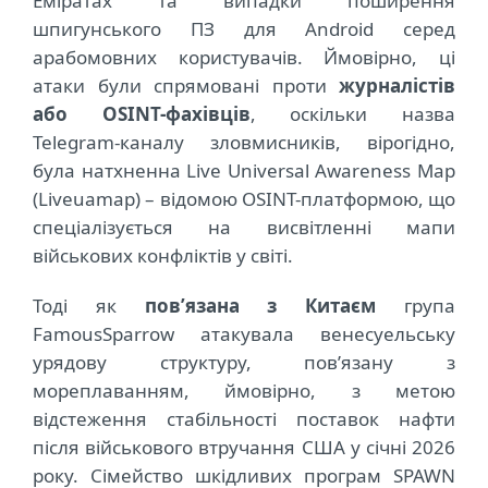
Еміратах та випадки поширення
шпигунського ПЗ для Android серед
арабомовних користувачів. Ймовірно, ці
атаки були спрямовані проти
журналістів
або OSINT-фахівців
, оскільки назва
Telegram-каналу зловмисників,
вірогідно
,
була натхненна Live Universal Awareness Map
(Liveuamap) – відомою OSINT-платформою, що
спеціалізується на висвітленні мапи
військових конфліктів у світі.
Тоді як
пов’язана з Китаєм
група
FamousSparrow атакувала венесуельську
урядову структуру, пов’язану з
мореплаванням, ймовірно, з метою
відстеження стабільності поставок нафти
після військового втручання США у січні 2026
року. Сімейство шкідливих програм SPAWN