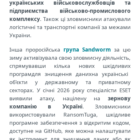
українських військовослужбовців та
підприємства військово-промислового
комплексу
. Також ці зловмисники атакували
логістичні та транспортні компанії за межами
України.
Інша проросійська
група Sandworm
за цю
зиму активізувала свою зловмисну діяльність,
спрямувавши кілька нових шкідливих
програм
для знищення даних
на українські
об’єкти у державному та приватному
секторах. У січні 2026 року спеціалісти
ESET
виявили атаку, націлену на
зернову
компанію в Україні
. Зловмисники
використовували RansomTuga, шкідливе
програмне забезпечення з відкритим кодом,
доступне на GitHub, яке можна налаштувати
як інструмент для знищення даних або як