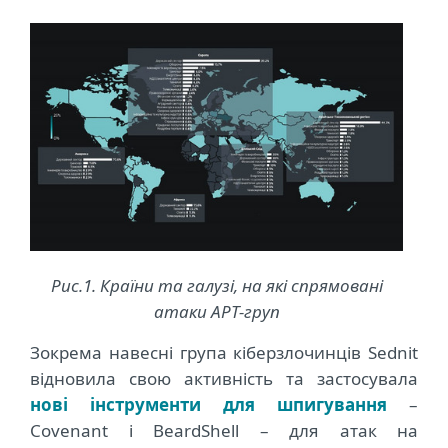
Рис.1. Країни та галузі, на які спрямовані
атаки АРТ-груп
Зокрема навесні
група кіберзлочинців Sednit
відновила свою активність та застосувала
нові інструменти для
шпигування
–
Covenant і BeardShell – для атак на