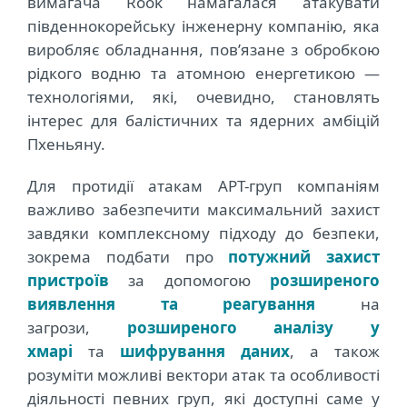
вимагача Rook намагалася атакувати
південнокорейську інженерну компанію, яка
виробляє обладнання, пов’язане з обробкою
рідкого водню та атомною енергетикою —
технологіями, які, очевидно, становлять
інтерес для балістичних та ядерних амбіцій
Пхеньяну.
Для протидії атакам APT-груп компаніям
важливо забезпечити максимальний захист
завдяки комплексному підходу до безпеки,
зокрема подбати про
потужний захист
пристроїв
за допомогою
розширеного
виявлення та реагування
на
загрози,
розширеного аналізу у
хмарі
та
шифрування даних
, а також
розуміти можливі вектори атак та особливості
діяльності певних груп, які доступні саме у