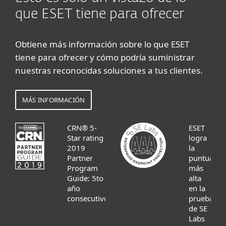
que ESET tiene para ofrecer
Obtiene más información sobre lo que ESET
tiene para ofrecer y cómo podría suministrar
nuestras reconocidas soluciones a tus clientes.
MÁS INFORMACIÓN
CRN® 5-
ESET
Star rating
logra
2019
la
Partner
puntuació
Program
más
Guide: 5to
alta
año
en la
consecutivo
prueba
de SE
Labs