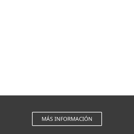
Documentación
Opciones de descarga
Volver a la descarga simple
Elija otra versión
MÁS INFORMACIÓN