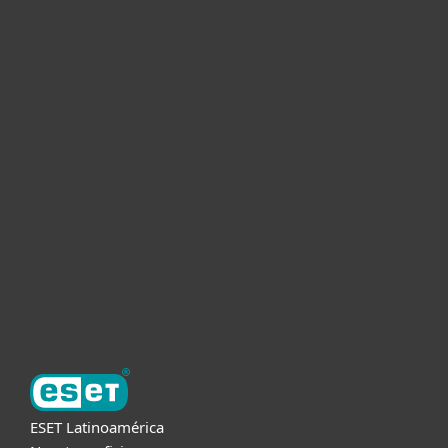
Hogar
Empresas
Partners
Soporte
Acerca de ESET
ESET Latinoamérica