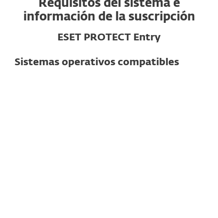
Requisitos del sistema e
información de la suscripción
ESET PROTECT Entry
Sistemas operativos compatibles
Para computadoras
Windows
macOS
Linux
Nota
: Las funciones y la funcionalidad
exactas pueden variar según el sistema
operativo y la versión utilizada.
Ver especificaciones detalladas aquí