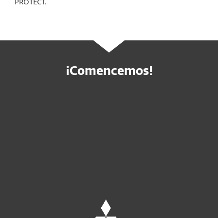
PROTECT.
¡Comencemos!
Compre en línea
Pruebe antes de comprar
Contactar a ventas