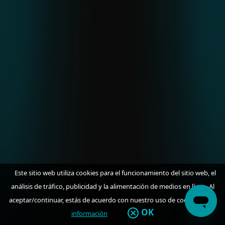
INFORME DE AMENAZAS DE ESET
H2 2025
Un análisis a fondo de las tendencias
globales de amenazas, la actividad
regional de APT y los desarrollos de
malware observados a través de la
telemetría de ESET.
Este sitio web utiliza cookies para el funcionamiento del sitio web, el
LEER EL INFORME
análisis de tráfico, publicidad y la alimentación de medios en línea. Al
aceptar/continuar, estás de acuerdo con nuestro uso de cookies.
Más
OK
información