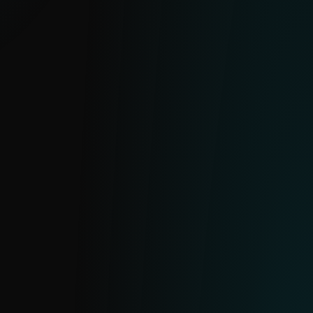
FEED DE DATOS MALICIOSOS
Información en tiempo real sobre
muestras de malware recién
descubiertas, sus características y sus IoC.
Incluye hashes de archivos, marcas de
tiempo y tipos de amenaza para ayudarte
a bloquear archivos maliciosos antes de
que causen daño.
FEED DE RANSOMWARE
Datos en tiempo real sobre familias de
ransomware activas y muestras
predominantes. Permite el bloqueo