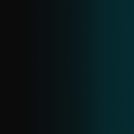
y sus IoC, habilitando el bloqueo
proactivo. Creado a partir de la telemetría
de ESET, se actualiza casi en tiempo real
con deduplicación diaria.
FEED DE INFOSTEALERS ANDROID
Un feed especializado dentro de
amenazas Android, que ofrece detalles
sobre muestras actuales de infostealers y
datos relacionados. Obtén visibilidad de
las familias activas y bloquéalas de forma
proactiva antes de que causen daño.