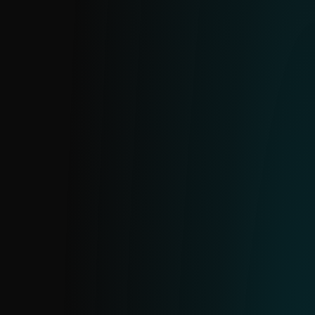
proactivo para prevenir brechas e
interrupciones costosas.
FEED DE BOTNETS
Impulsado por el rastreador de botnets de
ESET, este feed incluye tres subfeeds:
botnet, C&C y objetivos. Proporciona
detalles de detección, hashes de archivos,
marcas de tiempo de la última
comunicación, archivos descargados, IPs,
protocolos e información del objetivo.