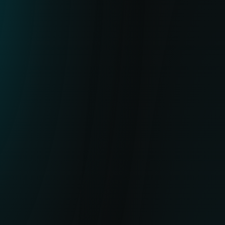
VALOR
Seguimiento activo de botnets con
mínimos falsos positivos
Cobertura amplia de las principales
familias de botnets
IoC usados con frecuencia en
operaciones globales de
desmantelamiento (p. ej.,
LummaStealer, DanBot)
Detección mejorada de actividad en
etapas tempranas y posterior al