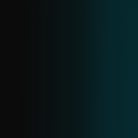
FEED DE DOMINIOS
Proporciona datos sobre dominios
maliciosos, incluyendo nombre de
dominio, dirección IP y fecha asociada. Los
dominios se clasifican por severidad, lo
que te permite priorizar acciones como
bloquear dominios de alto riesgo.
FEED DE AMENAZAS ANDROID
Proporciona información en tiempo real
sobre amenazas Android predominantes