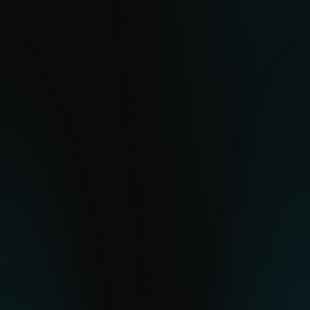
operaciones de cibercrimen con
motivación financiera y ecosistemas de
malware.
EXPLORAR
Reportes de APT
Con millones de sensores y gran
visibilidad en regiones difíciles de
observar, ESET ofrece una visión clara de
amenazas cibernéticas globales y
emergentes.