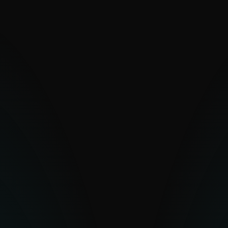
separar el ruido de la inteligencia real?
Calidad inconsistente y falsos
positivos
Las altas tasas de falsos positivos socavan
la confianza. Los indicadores mal
validados hacen que se desperdicie
esfuerzo, se ralenticen las decisiones y se
debilite la confianza en tu inteligencia de
amenazas; entonces, ¿cómo te aseguras
de que los datos detrás de tu estrategia de
defensa sean realmente creíbles?