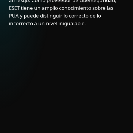
al riesgo. Como proveedor de ciberseguridad,
ESET tiene un amplio conocimiento sobre las
PUA y puede distinguir lo correcto de lo
incorrecto a un nivel inigualable.
SOLUCIÓN
El Feed de PUA de ESET brinda visibilidad
sobre herramientas semi-legítimas que
pueden tener usos válidos, pero también
representan riesgos de seguridad.
Intégralo con EDR, firewalls, SIEM y
puertas de enlace de correo para