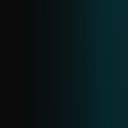
FEED DE URLS DE ESTAFAS
Mantente un paso adelante de las estafas
con datos en tiempo real sobre URLs
fraudulentas. Cubre tiendas en línea,
estafas de inversión, estafas de citas y
estafas de criptomonedas. Se crea a partir
de todas las fuentes de URLs de ESET casi
en tiempo real; la deduplicación ocurre
cada 24 horas.
FEED DE CRIPTOESTAFAS
Mantente al día frente a las criptoestafas
con actualizaciones en tiempo real sobre