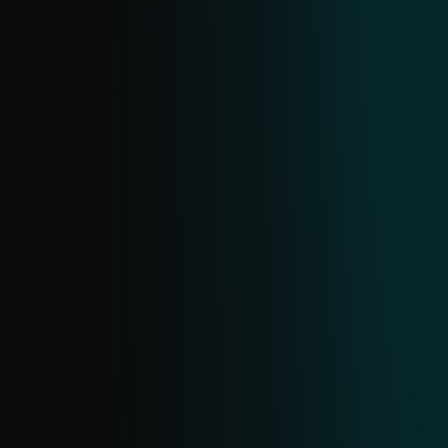
dominios y URLs de estafa, y datos
asociados. Con base en la amplia
telemetría de ESET, proporciona
información temprana y dirigida para
ayudarte a bloquear amenazas de forma
proactiva y proteger tus activos.
FEED DE ADJUNTOS DE CORREO
MALICIOSOS
El correo electrónico es un objetivo
principal de los ataques. Este feed
proporciona datos en tiempo real sobre
adjuntos de correo maliciosos, obtenidos
de la amplia telemetría de escaneo de