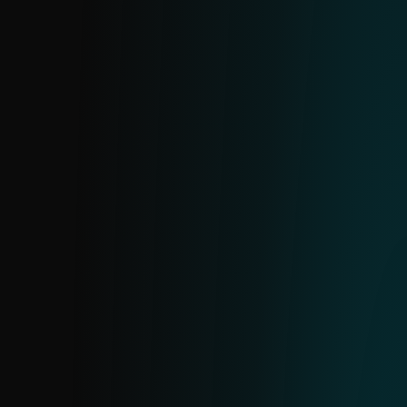
FEED DE IOC DE APT
Información sobre Amenazas Persistentes
Avanzadas basada en la investigación de
ESET. Exportado del servidor MISP interno
de ESET y alineado con reportes de APT.
Disponible como parte de los reportes o
como un feed independiente.
FEED DE URL
Un feed curado de URLs específicas con
información detallada sobre cada
dirección y sus dominios de hospedaje.
Incluye solo hallazgos de alta confianza,