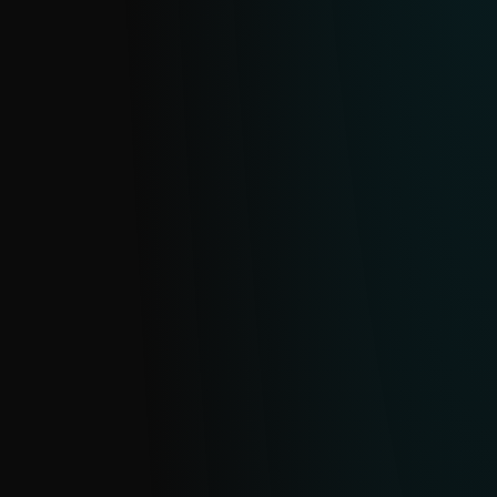
identificar y bloquear amenazas
sofisticadas.
FEED DE eCRIME
Obtén datos claros y accionables sobre
operaciones de ciberdelincuencia y
eCrime habilitada por malware,
monitoreando desde bandas de
ransomware y sus afiliados hasta
campañas de infostealers, para que tu
equipo pase de reaccionar a defender
proactivamente a tu organización.