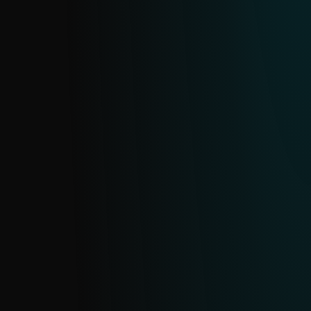
FEED DE SMISHING
Proporciona información oportuna sobre
phishing por SMS (smishing), incluyendo
dominios, URLs e indicadores
relacionados. Con base en la amplia
telemetría de ESET, se actualiza casi en
tiempo real con deduplicación diaria.
FEED DE ESTAFAS POR SMS
Protégete contra estafas por SMS con un
feed en tiempo real de dominios y URLs
maliciosas. Actualizado continuamente a
partir de la amplia telemetría de ESET y
con deduplicación diaria, te ayuda a