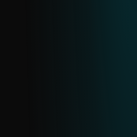
correo de ESET.
FEED DE URLS DE PHISHING
Entrega inteligencia en tiempo real sobre
URLs de phishing activas desde la base de
datos dedicada de ESET. Actualizado
continuamente con deduplicación diaria,
este feed te ayuda a detectar y bloquear
sitios fraudulentos antes de que
comprometan datos sensibles.