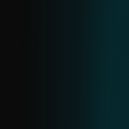
respaldados por explicaciones claras y
fáciles de entender para las URLs
marcadas.
FEED DE IP
Recibe datos accionables sobre IPs
maliciosas. La estructura refleja los feeds
de dominio y URL. Úsalo para identificar
amenazas comunes, bloquear IPs de alta
severidad, monitorear las de menor
riesgo e investigar más a fondo usando
datos adicionales para evaluar el posible
daño.