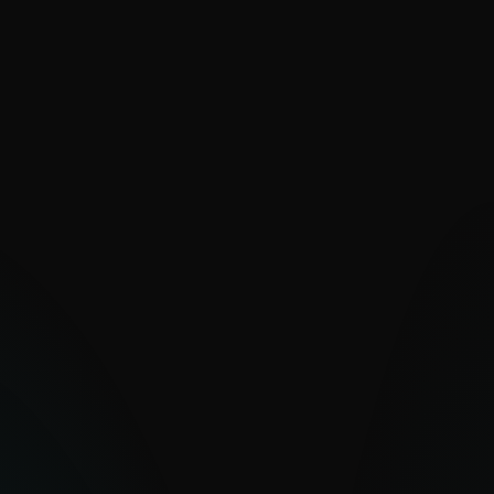
bloquear o señalar actividad de PUA.
VALOR
Décadas de experiencia en PUA para
una calidad de feed inigualable
Detección mejorada de herramientas de
doble uso aprovechadas en ataques
Postura de seguridad reforzada y
cumplimiento de políticas
Implementación rápida con IoC de alta
calidad