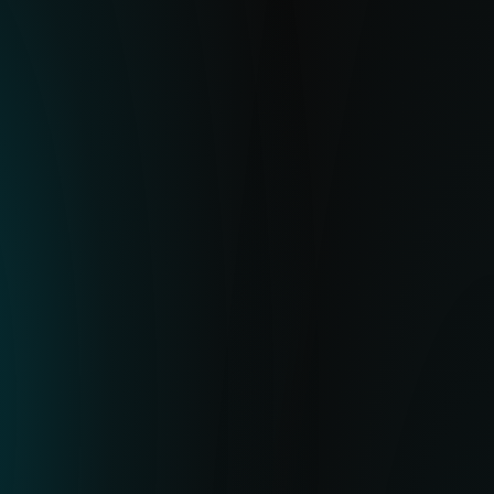
SOLUCIÓN
El Botnet Feed de ESET ofrece IoC de alta
calidad para cargas útiles de botnets,
URLs de C&C y metadatos relacionados. Te
ayuda a detener posibles actividades
maliciosas bloqueando los hashes o las
URLs asociadas en tu XDR, NDR, firewall,
SIEM o puerta de enlace de correo,
previniendo amenazas y marcando
comportamientos sospechosos.