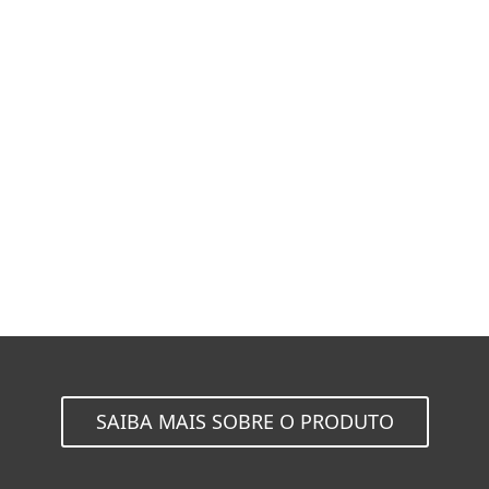
MENU
Instalador Único
Equipamentos Virtuais
Instaladores Independentes
SAIBA MAIS SOBRE O PRODUTO