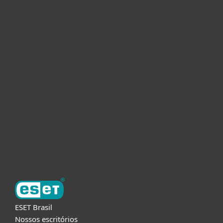
Usuários Domésticos
Empresas
Parceiros
Suporte
Sobre a ESET
ESET Brasil
Nossos escritórios