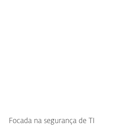
File Security
Mail Security
Gateway Security
Colaboração
Virtualização
Focada na segurança de TI