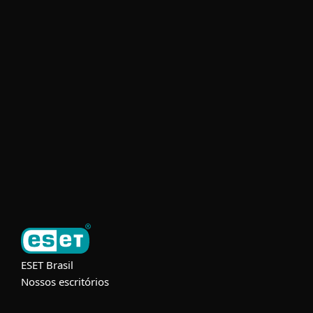
Usuários Domésticos
Empresas
Parceiros
Suporte
Sobre a ESET
ESET Brasil
Nossos escritórios