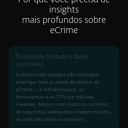
Por que você precisa de
insights
mais profundos sobre
eCrime
Visibilidade limitada e dados
acionáveis
A maioria das equipes não consegue
enxergar toda a cadeia de ataque do
eCrime — a infraestrutura, as
ferramentas e as TTPs por trás das
invasões. Mesmo com todos os controles
de segurança adequados implementados,
as violações ainda acontecem.