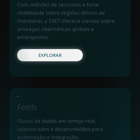
Com milhões de sensores e forte
visibilidade sobre regiões difíceis de
monitorar, a ESET oferece clareza sobre
ameaças cibernéticas globais e
emergentes.
EXPLORAR
Feeds
Fluxos de dados em tempo real,
selecionados e desenvolvidos para
automação e integração.