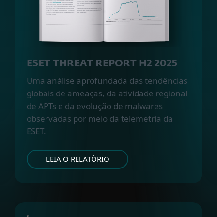
ESET THREAT REPORT H2 2025
Uma análise aprofundada das tendências
globais de ameaças, da atividade regional
de APTs e da evolução de malwares
observadas por meio da telemetria da
ESET.
LEIA O RELATÓRIO