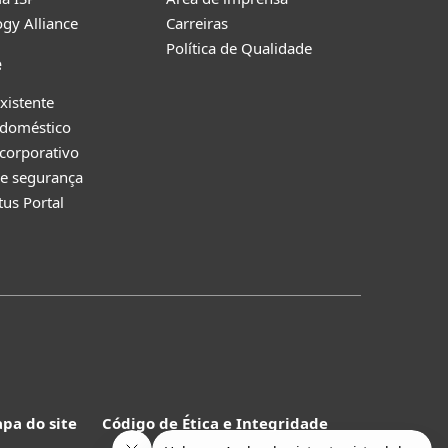
gy Alliance
Carreiras
Política de Qualidade
e
existente
 doméstico
corporativo
e segurança
tus Portal
pa do site
Código de Ética e Integridade