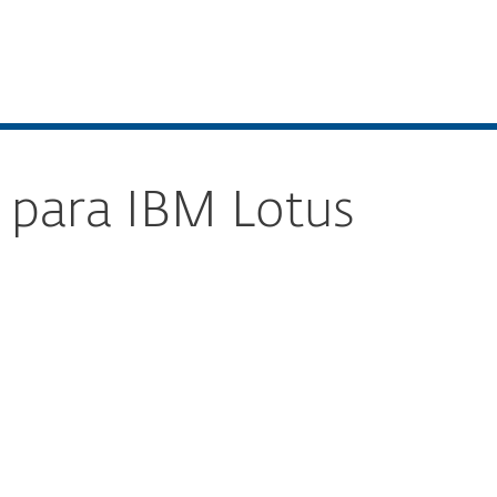
Sobre
Blog
Comprar
BRASIL
Vendas corporativas
Área do cliente
 para IBM Lotus
Documentação
Opções de download
Voltar para download simples