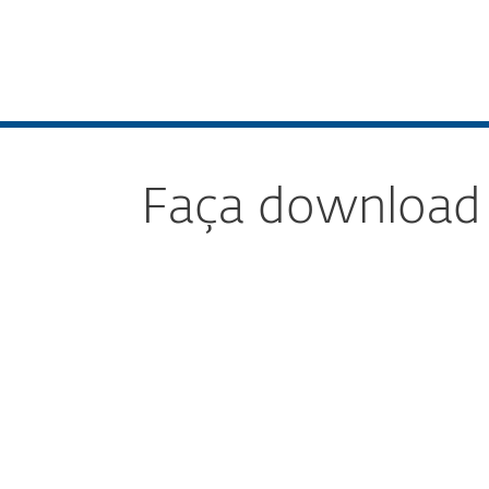
Para Casa
Para Empres
ESET Mail Security para IBM Lotus Domino
D
Plataforma
Soluções
Faça download 
Config