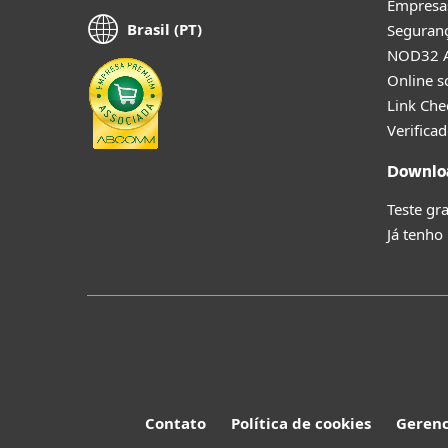
Empresa
Brasil (PT)
Seguranç
NOD32 A
Online s
Link Che
Verificad
Downloa
Teste gra
Já tenho
Contato
Política de cookies
Gerenc