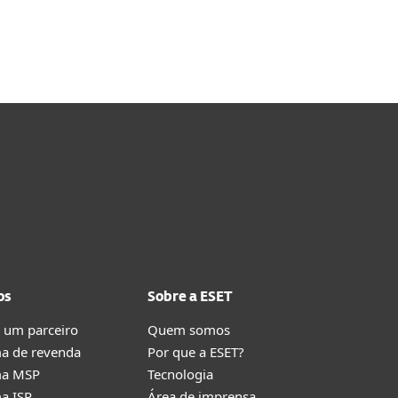
Escolher outra versão do
produto
os
Sobre a ESET
 um parceiro
Quem somos
a de revenda
Por que a ESET?
ma MSP
Tecnologia
a ISP
Área de imprensa