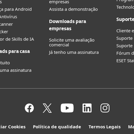
s
empresas
Technolo
a para Android
Assista a demonstração
ntivírus
Suport
Downloads para
canner
empresas
Cliente 
cker
Suporte
or de Skills de IA
Solicite uma avaliação
comercial
Suporte 
Já tenho uma assinatura
ds para casa
Fórum d
ESET Sta
tuito
 uma assinatura
iar Cookies
Política de qualidade
Termos Legais
Ma