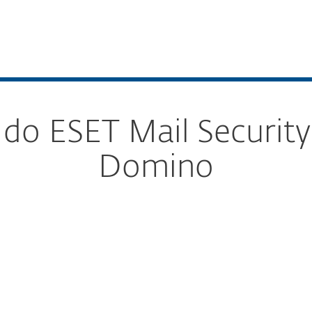
as
Para Parceiros
ownload
Serviços
Por que a ESET?
do ESET Mail Security
Domino
urar download
DOWNLOAD