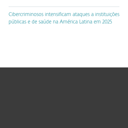
Cibercriminosos intensificam ataques a instituições
públicas e de saúde na América Latina em 2025
Usuários Domésticos
Empresas
Parceiros