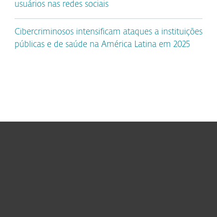
usuários nas redes sociais
Cibercriminosos intensificam ataques a instituições
públicas e de saúde na América Latina em 2025
Usuários Domésticos
Empresas
Parceiros