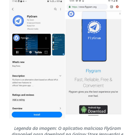
Legenda da imagem: O aplicativo malicioso FlyGram
disponível para download na Galaxy Store (esquerda) e