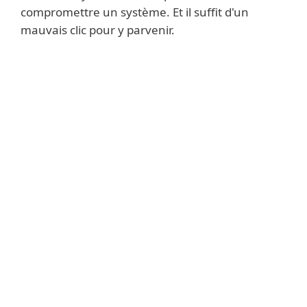
compromettre un système. Et il suffit d'un
mauvais clic pour y parvenir.
En savoir plus
Les auteurs de logiciels malveillants
peuvent également monétiser leurs
activités malveillantes de diverses
manières. Certains logiciels malveillants
tentent de s'infiltrer dans un système,
voler autant de données sensibles que
possible
que possible et les opérateurs de
logiciels malveillants les vendent ou les
utilisent pour extorquer la victime. Une
méthode populaire parmi les
cybercriminels consiste à
crypte les
données ou le disque de l'utilisateur et