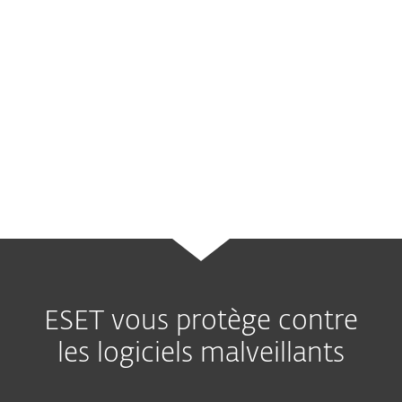
mauvais escient des protocoles non
sécurisés mais légitimes. Il s'agit de l'une
des rares familles de logiciels malveillants à
appartenir à la même catégorie que celle
des
Stuxnet
- la première cyberarme
jamais utilisée.
ESET vous protège contre
les logiciels malveillants