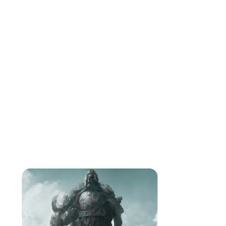
Reconnaît si un jeu est lancé en plein écran
et le mode joueur est automatiquement
activé