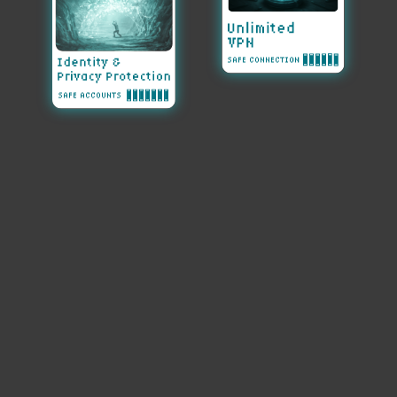
APPAREILS
AJOUTER AU
PANIER