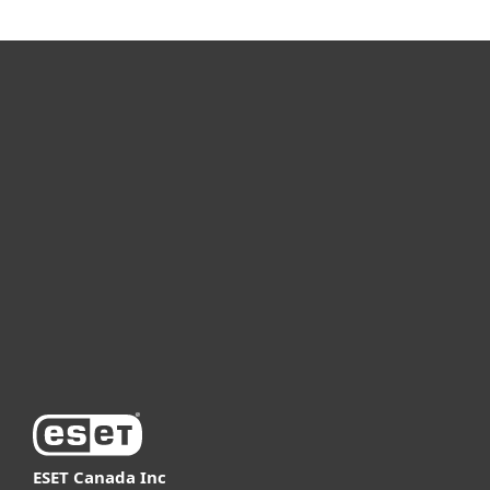
For home
For business
Partnership
Support
About ESET
ESET Canada Inc