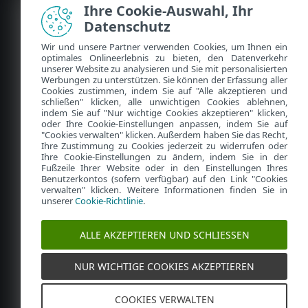
Ihre Cookie-Auswahl, Ihr
Datenschutz
Wir und unsere Partner verwenden Cookies, um Ihnen ein
optimales Onlineerlebnis zu bieten, den Datenverkehr
unserer Website zu analysieren und Sie mit personalisierten
Werbungen zu unterstützen. Sie können der Erfassung aller
Cookies zustimmen, indem Sie auf "Alle akzeptieren und
schließen" klicken, alle unwichtigen Cookies ablehnen,
indem Sie auf "Nur wichtige Cookies akzeptieren" klicken,
Kontakt
Policy hub
oder Ihre Cookie-Einstellungen anpassen, indem Sie auf
"Cookies verwalten" klicken. Außerdem haben Sie das Recht,
Datenschutzerklärung
Ihre Zustimmung zu Cookies jederzeit zu widerrufen oder
Ihre Cookie-Einstellungen zu ändern, indem Sie in der
Cookies verwalten
Impressum
Fußzeile Ihrer Website oder in den Einstellungen Ihres
Benutzerkontos (sofern verfügbar) auf den Link "Cookies
Sicherheitslücke melden
verwalten" klicken. Weitere Informationen finden Sie in
unserer
Cookie-Richtlinie
.
Vertrag kündigen
Widerruf erklären
ALLE AKZEPTIEREN UND SCHLIESSEN
© 1992 - 2026 ESET, spol. s r.o. – Alle Rechte vorbehalten.
Verwendete Marken sind Marken oder eingetragene Marken
NUR WICHTIGE COOKIES AKZEPTIEREN
von ESET, spol. s r.o. oder ESET Nordamerika. Andere hier
erwähnte Unternehmens- oder Produktnamen können Marken
oder eingetragene Marken ihrer Eigentümer sein.
COOKIES VERWALTEN