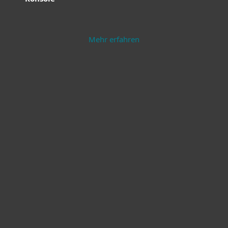
Mehr erfahren
Endpoint Security
Server Security
Mehr erfahren
Mehr erfahren