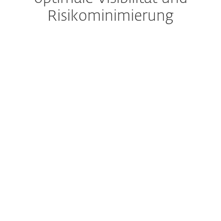
Risikominimierung
Extended Detection & Response
Umfassende Lösung zur
Vermeidung, Erkennung
und Behebung von Vorfällen
Cloud Sandboxing
Keine Chance für Zero Days
Starke Verschlüsselung und Authentifizierung
Sicherheit für
Unternehmensdaten und -
zugänge