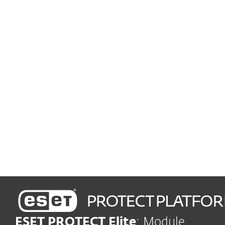
Sicherheit für Postfächer
Schützen Sie die Mailboxen
Ihres Unternehmens vor
Phishing und Malware
Zentrales Schwachstellen- und Patch-
Management
Automatisierte Erkennung
und Behebung von
Schwachstellen
ESET PROTECT Elite
: Module