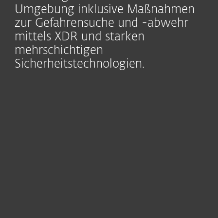
Umgebung inklusive Maßnahmen
zur Gefahrensuche und -abwehr
mittels XDR und starken
mehrschichtigen
Sicherheitstechnologien.
Module
Endpoint
Cloud Sandbox
Mail
Security
Security
Vulnerability &
Endpoint
Multi-Faktor-
Patch
Detection and
Authentifi-
Management
Response
zierung