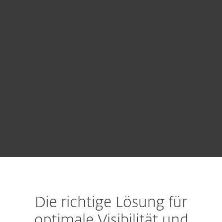
Gern finden wir für Sie die optimale
Lösung. Senden Sie uns hierfür eine
Anfrage.
VERTRIEB KONTAKTIEREN
Kostenlos testen
Die richtige Lösung für
optimale Visibilität und