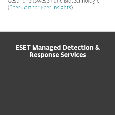
Gesundheitswesen und Biotechnologie
(
über Gartner Peer Insights
)
ESET Managed Detection &
Response Services
Hinterlassen Sie uns gerne Ihre
Kontaktdaten, damit wir Ihnen ein
auf Ihre Bedürfnisse zugeschnittenes
Angebot zusenden können.