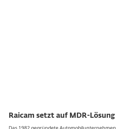
VER
Alles 
Raicam setzt auf MDR-Lösung
Das 1982 gegründete Automobilunternehmen