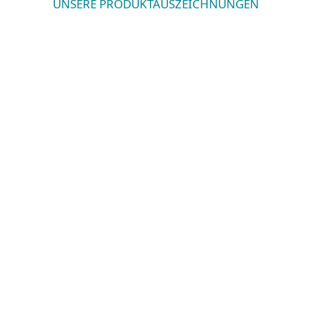
UNSERE PRODUKTAUSZEICHNUNGEN
Kontinuierliche Optimierung
und Automatisierung