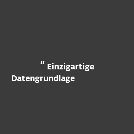
Cyberversicherung zu erfüllen. EDR/XDR
und MDR sind wichtige Bestandteile zur
Umsetzung von Sicherheitskonzepten
und Erfüllung von Cyberversicherungs-
Policen.
Einzigartige
Datengrundlage