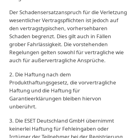
Der Schadensersatzanspruch für die Verletzung
wesentlicher Vertragspflichten ist jedoch auf
den vertragstypischen, vorhersehbaren
Schaden begrenzt. Dies gilt auch in Fällen
grober Fahrlässigkeit. Die vorstehenden
Regelungen gelten sowohl für vertragliche wie
auch für außervertragliche Ansprüche.
2. Die Haftung nach dem
Produkthaftungsgesetz, die vorvertragliche
Haftung und die Haftung für
Garantieerklärungen bleiben hiervon
unberührt.
3. Die ESET Deutschland GmbH übernimmt
keinerlei Haftung für Fehleingaben oder
Irrtümer der Teilnehmer bei der Registrierung