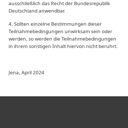
ausschließlich das Recht der Bundesrepublik
Deutschland anwendbar.
4. Sollten einzelne Bestimmungen dieser
Teilnahmebedingungen unwirksam sein oder
werden, so werden die Teilnahmebedingungen
in ihrem sonstigen Inhalt hiervon nicht berührt.
Jena, April 2024
For home