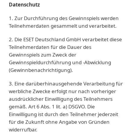
Datenschutz
1. Zur Durchführung des Gewinnspiels werden
Teilnehmerdaten gesammelt und verarbeitet.
2. Die ESET Deutschland GmbH verarbeitet diese
Teilnehmerdaten für die Dauer des
Gewinnspiels zum Zweck der
Gewinnspieldurchführung und -Abwicklung
(Gewinnbenachrichtigung).
3. Eine darüberhinausgehende Verarbeitung für
werbliche Zwecke erfolgt nur nach vorheriger
ausdrücklicher Einwilligung des Teilnehmers
gemäß. Art 6 Abs. 1 lit. a) DSGVO. Die
Einwilligung ist durch den Teilnehmer jederzeit
für die Zukunft ohne Angabe von Gründen
widerrufbar.