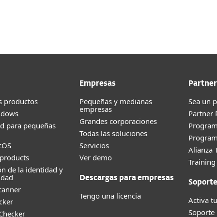
esas
Para Partners
scargar
¿Por qué ESET?
Empresas
Partner
s productos
Pequeñas y medianas
Sea un p
empresas
ndows
Partner
Grandes corporaciones
ad para pequeñas
Progra
Todas las soluciones
Program
cOS
Servicios
Alianza 
products
Ver demo
Trainin
ón de la identidad y
idad
Descargas para empresas
Soport
canner
Tengo una licencia
Activa tu
cker
Soporte
 Checker