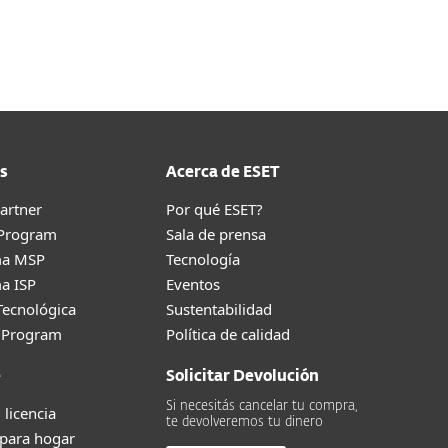
Acerca de
Blog
Tienda
Chile
Cliente existente
s
Acerca de ESET
artner
Por qué ESET?
 Program
Sala de prensa
ma MSP
Tecnología
a ISP
Eventos
Tecnológica
Sustentabilidad
g Program
Política de calidad
e
Solicitar Devolución
Si necesitás cancelar tu compra,
 licencia
te devolveremos tu dinero
 para hogar