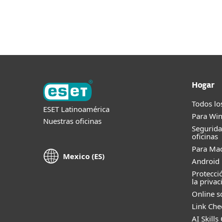
Para el Hogar
Para Empr
CL
Acerca de
Sala de prensa
Protección para el Hogar
De
Hogar
Todos lo
ESET Latinoamérica
Para Wi
Nuestras oficinas
Segurid
oficinas
Para Ma
Mexico (ES)
Android 
Protecci
la privac
Online s
Link Che
AI Skills