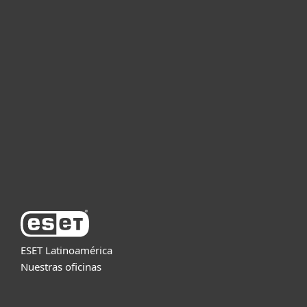
Hogar
Empresas
Partners
Soporte
Acerca de ESET
ESET Latinoamérica
Nuestras oficinas