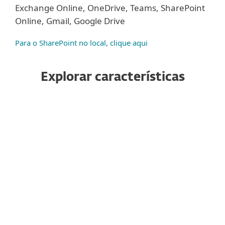
Exchange Online, OneDrive, Teams, SharePoint
Online, Gmail, Google Drive
Para o SharePoint no local, clique aqui
Explorar características
Antispam
Anti-Phishing
Antimalware
Defensa avanzada contra
amenazas
Antisuplantación (Antispoofing)