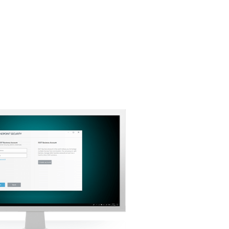
Back to simple download
Выберите другую версию
продукта