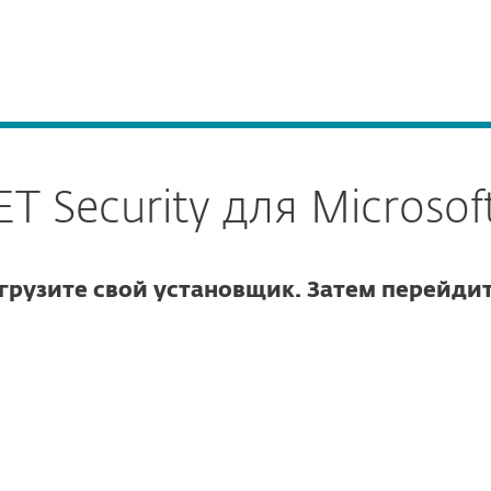
О 
а
Скачать ESET Security для Microsoft SharePoint
Услуги
Партнеры
Почему ESET
T Security для Microsof
грузите свой установщик. Затем перейдит
ить загрузку