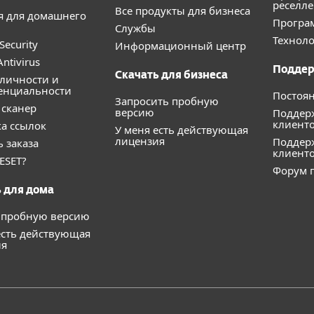
реселл
Все продукты для бизнеса
я для домашнего
Програ
Службы
Техноло
Security
Информационный центр
ntivirus
Подде
Скачать для бизнеса
личности и
енциальности
Постоя
Запросить пробную
сканер
версию
Поддер
клиент
а ссылок
У меня есть действующая
лицензия
Поддерж
ь заказа
клиент
ESET?
Форум п
 для дома
 пробную версию
есть действующая
ия