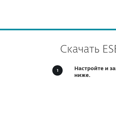
Для дома
Для бизнес
ESET EESTI RU
Business
Downloads for Business
Платформа
Решения
Скачать ESE
Настройте и за
ниже.
Настро