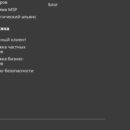
еров
Блог
мма MSP
гический альянс
ржка
нный клиент
жка частных
ов
ка бизнес-
ов
о безопасности