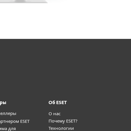
ёры
Об ESET
селлеры
О нас
Почему ESET?
артнером ESET
Технологии
мма для