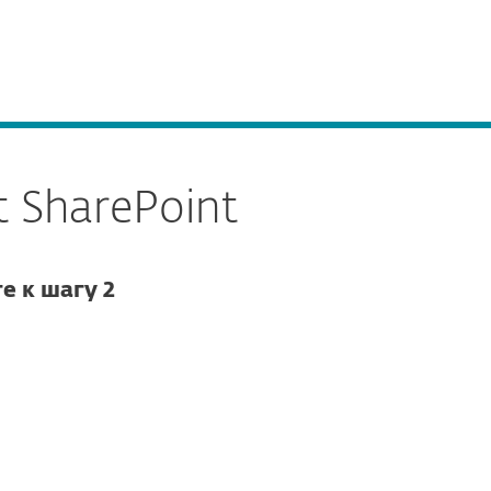
нас
Блог
Купить
Выберите язык
Свяжитесь с нами
Зона клиента
t SharePoint
е к шагу 2
Документация
Варианты загрузки