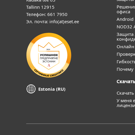
Решени
Tallinn 12915
офиса
Телефон: 661 7950
Android 
Эл. почта: info(at)eset.ee
NOD32 A
Защита 
конфид
Онлайн 
Проверк
Гибкост
Почему 
Скачать
Estonia (RU)
Скачать
У меня 
лиценз