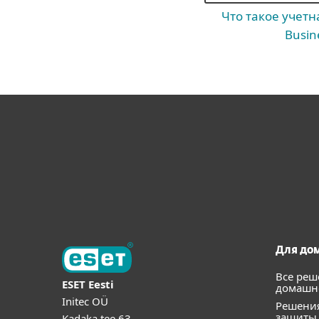
Что такое учетн
Busin
Для до
Все реш
ESET Eesti
домашне
Initec OÜ
Решения
защиты
Kadaka tee 63