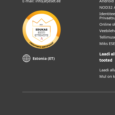
E-mail: info(at)eset.ee
Android 
NOD32 A
Identitee
Privaats
Online s
Veebilehe
Tellimus
Miks ESE
Laadi al
Estonia (ET)
tooted
Laadi al
Mul on ke