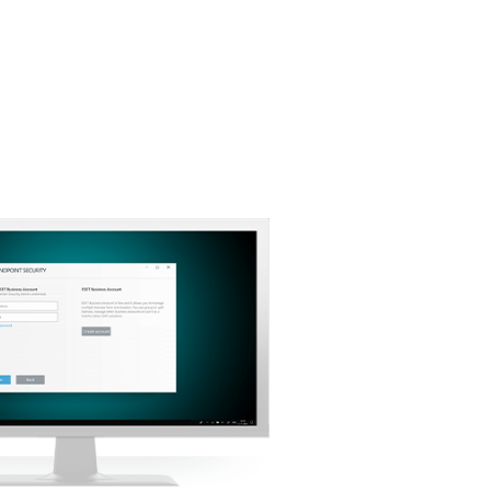
Tagasi lihtsa allalaadimise
juurde
Valige muu toote versioon