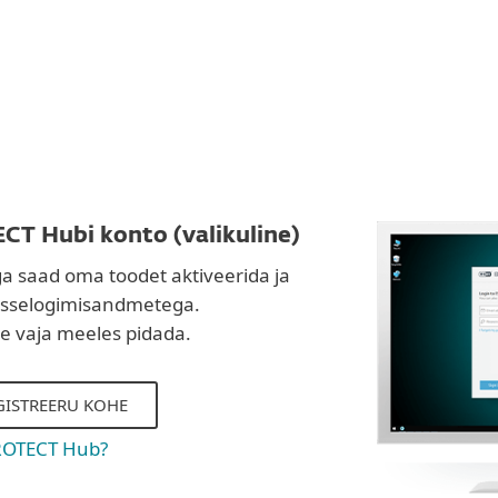
CT Hubi konto (valikuline)
 saad oma toodet aktiveerida ja
sisselogimisandmetega.
le vaja meeles pidada.
EGISTREERU KOHE
ROTECT Hub?