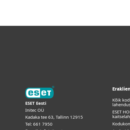
Eraklie
Kõik kod
ESET Eesti
lahendu
Initec OÜ
ESET H
kaitsela
Kadaka tee 63, Tallinn 12915
Kodukon
Tel: 661 7950