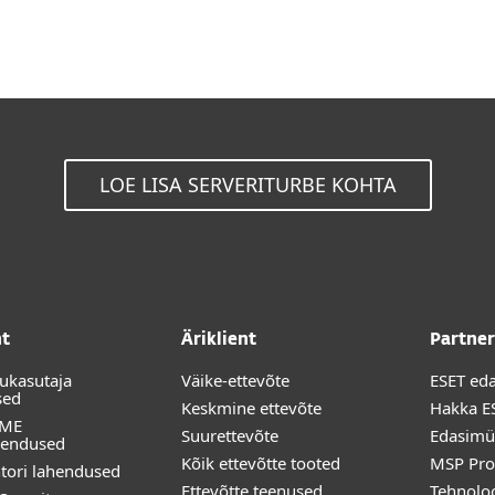
LOE LISA SERVERITURBE KOHTA
nt
Äriklient
Partner
ukasutaja
Väike-ettevõte
ESET ed
sed
Keskmine ettevõte
Hakka ES
OME
Suurettevõte
Edasimü
hendused
Kõik ettevõtte tooted
MSP Pr
tori lahendused
Ettevõtte teenused
Tehnoloo