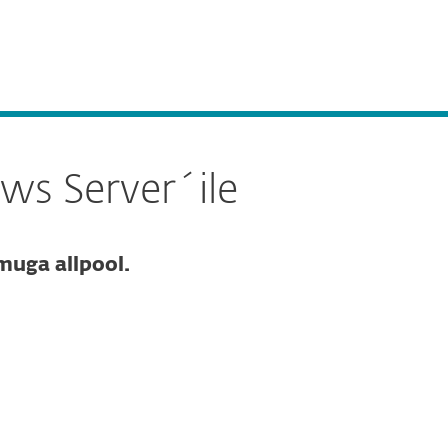
Meist
Blogi
E-pood
Vali riik
Võta ühendust
Kliendi ala
ws Server´ile
mmuga allpool.
Dokumentatsioon
Allalaadimise valikud