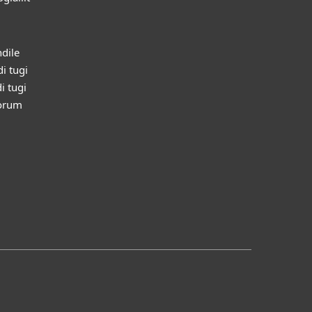
ndile
di tugi
i tugi
orum