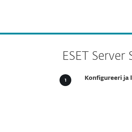
Kodukasutajale
Ettevõtt
Laadi alla ESET Server Security for Microsoft Win
Platvorm
Lahendused
ESET Server 
Konfigureeri ja 
Seadist