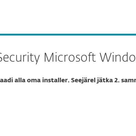
ele
Partneritele
dows Server
Teenused
Partnerlus
Miks ESET
Security Microsoft Windo
laadi alla oma installer. Seejärel jätka 2. sa
age allalaadimine
ALLALAADIMINE