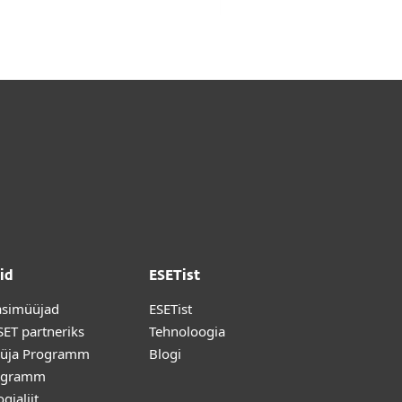
id
ESETist
asimüüjad
ESETist
ET partneriks
Tehnoloogia
üja Programm
Blogi
ogramm
gialiit