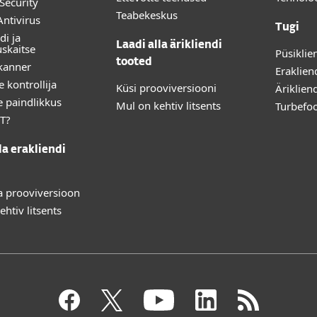
Security
Teabekeskus
ntivirus
Tugi
di ja
Laadi alla ärikliendi
uskaitse
Püsiklie
tooted
kanner
Eraklien
 kontrollija
Küsi prooviversiooni
Ärikliend
e paindlikkus
Mul on kehtiv litsents
Turbefo
T?
la erakliendi
la prooviversioon
htiv litsents