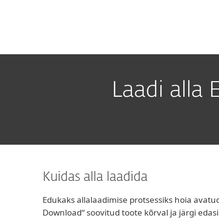
Kodukasutajale
Ettevõtt
ESET EESTI
Äriklient
Laadi alla
Platvorm
Lahendused
Laadi alla
Kuidas alla laadida
Edukaks allalaadimise protsessiks hoia avatud
Download“ soovitud toote kõrval ja järgi edasis