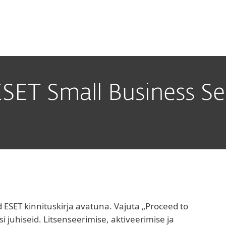
ele
Partneritele
Teenused
Partnerlus
Miks ESET
 ESET Small Business Se
 ESET kinnituskirja avatuna. Vajuta „Proceed to
i juhiseid. Litsenseerimise, aktiveerimise ja