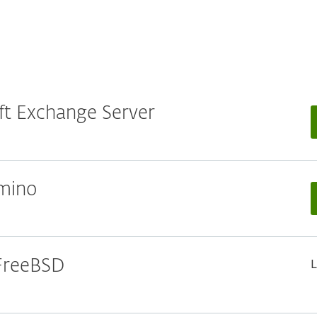
oft Exchange Server
omino
L
 FreeBSD