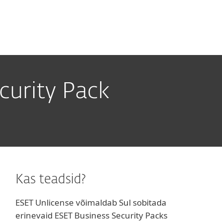
Meist
Blogi
E-pood
Vali riik
Võta ühendust
Kliendi ala
curity Pack
Kas teadsid?
ESET Unlicense võimaldab Sul sobitada
erinevaid ESET Business Security Packs