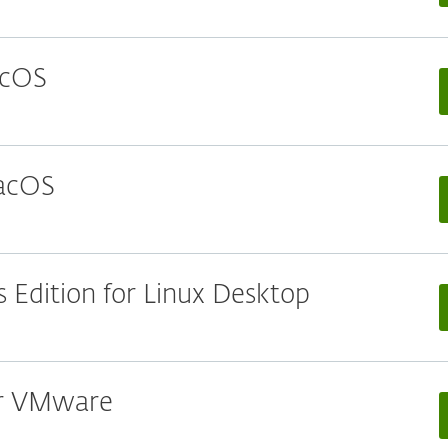
acOS
macOS
 Edition for Linux Desktop
for VMware