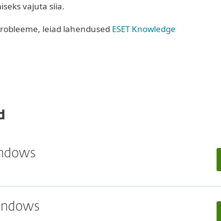
seks vajuta siia.
s probleeme, leiad lahendused
ESET Knowledge
d
indows
Windows