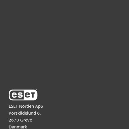
Kotikäyttäjät
Yrityskäyttäjät
Kumppanit
Tuki
Tietoja ESETistä
ESET Norden ApS
Korskildelund 6,
2670 Greve
Danmark