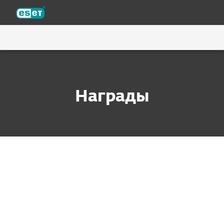
ESET
Награды
ESET названа лидером рынка MDR-
решений в отчете KuppingerCole
17.06.2026